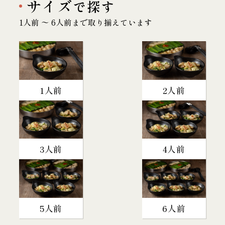
サイズ
で探す
1人前 〜 6人前まで取り揃えています
1人前
2人前
3人前
4人前
5人前
6人前