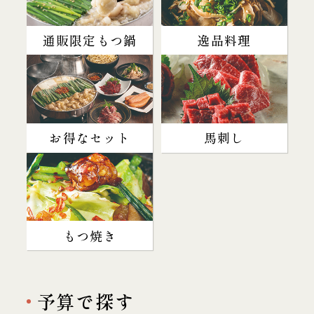
通販限定もつ鍋
逸品料理
お得なセット
馬刺し
もつ焼き
予算で探す