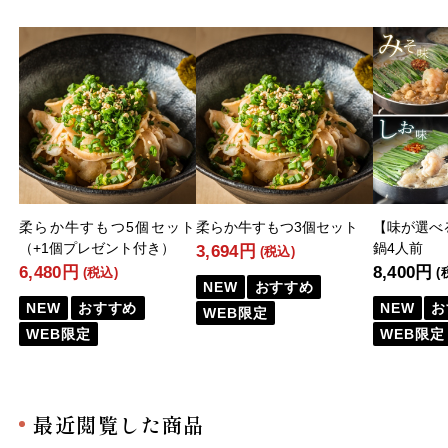
柔らか牛すもつ5個セット
柔らか牛すもつ3個セット
【味が選べ
（+1個プレゼント付き）
鍋4人前
3,694円
(税込)
6,480円
8,400円
(税込)
(
NEW
おすすめ
NEW
おすすめ
NEW
お
WEB限定
WEB限定
WEB限定
最近閲覧した商品