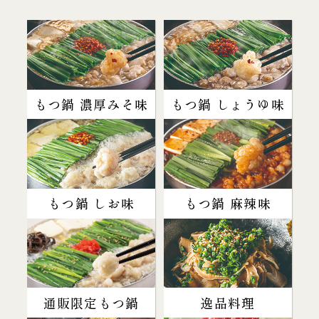
もつ鍋 濃厚みそ味
もつ鍋 しょうゆ味
もつ鍋 しお味
もつ鍋 麻辣味
通販限定もつ鍋
逸品料理