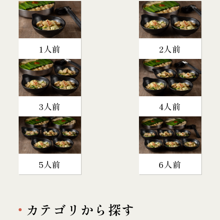
1人前
2人前
3人前
4人前
5人前
6人前
カテゴリから探す