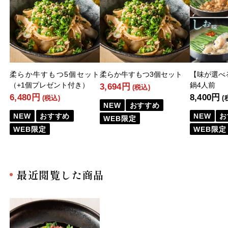
柔らか牛すもつ5個セット
柔らか牛すもつ3個セット
【味が選べ
（+1個プレゼント付き）
鍋4人前
3,694円
(税込)
6,480円
8,400円
(税込)
(
NEW
おすすめ
NEW
おすすめ
NEW
お
WEB限定
WEB限定
WEB限定
最近閲覧した商品