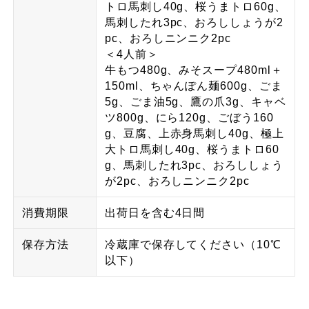
トロ馬刺し40g、桜うまトロ60g、
馬刺したれ3pc、おろししょうが2
pc、おろしニンニク2pc
＜4人前＞
牛もつ480g、みそスープ480ml＋
150ml、ちゃんぽん麺600g、ごま
5g、ごま油5g、鷹の爪3g、キャベ
ツ800g、にら120g、ごぼう160
g、豆腐、上赤身馬刺し40g、極上
大トロ馬刺し40g、桜うまトロ60
g、馬刺したれ3pc、おろししょう
が2pc、おろしニンニク2pc
消費期限
出荷日を含む4日間
保存方法
冷蔵庫で保存してください（10℃
以下）