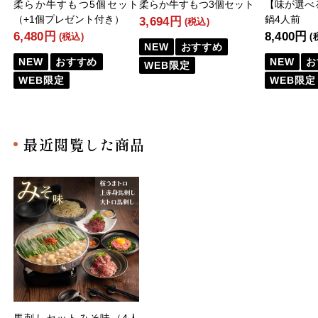
柔らか牛すもつ5個セット
柔らか牛すもつ3個セット
【味が選べ
（+1個プレゼント付き）
鍋4人前
3,694円
(税込)
6,480円
8,400円
(税込)
(
NEW
おすすめ
NEW
おすすめ
NEW
お
WEB限定
WEB限定
WEB限定
最近閲覧した商品