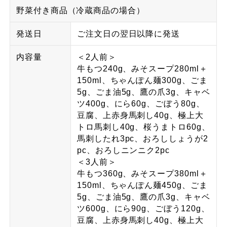
野菜付き商品（冷蔵商品の場合）
発送日
ご注文日の翌日以降に発送
内容量
＜2人前＞
牛もつ240g、みそスープ280ml＋
150ml、ちゃんぽん麺300g、ごま
5g、ごま油5g、鷹の爪3g、キャベ
ツ400g、にら60g、ごぼう80g、
豆腐、上赤身馬刺し40g、極上大
トロ馬刺し40g、桜うまトロ60g、
馬刺したれ3pc、おろししょうが2
pc、おろしニンニク2pc
＜3人前＞
牛もつ360g、みそスープ380ml＋
150ml、ちゃんぽん麺450g、ごま
5g、ごま油5g、鷹の爪3g、キャベ
ツ600g、にら90g、ごぼう120g、
豆腐、上赤身馬刺し40g、極上大