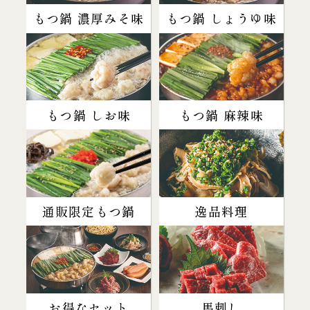
もつ鍋 濃厚みそ味
もつ鍋 しょうゆ味
もつ鍋 しお味
もつ鍋 麻辣味
通販限定もつ鍋
逸品料理
お得なセット
馬刺し