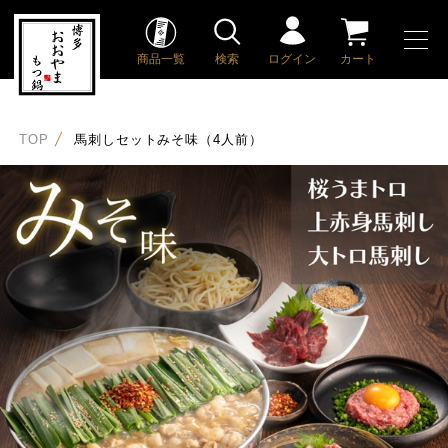
商品一覧
検索
ログイン
カート
TOP
馬刺しセットみそ味（4人前）