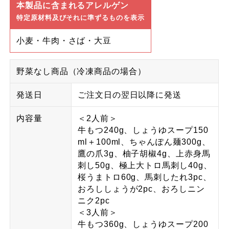
本製品に含まれるアレルゲン
特定原材料及びそれに準ずるものを表示
小麦・牛肉・さば・大豆
野菜なし商品（冷凍商品の場合）
発送日
ご注文日の翌日以降に発送
内容量
＜2人前＞
牛もつ240g、しょうゆスープ150
ml＋100ml、ちゃんぽん麺300g、
鷹の爪3g、柚子胡椒4g、上赤身馬
刺し50g、極上大トロ馬刺し40g、
桜うまトロ60g、馬刺したれ3pc、
おろししょうが2pc、おろしニン
ニク2pc
＜3人前＞
牛もつ360g、しょうゆスープ200