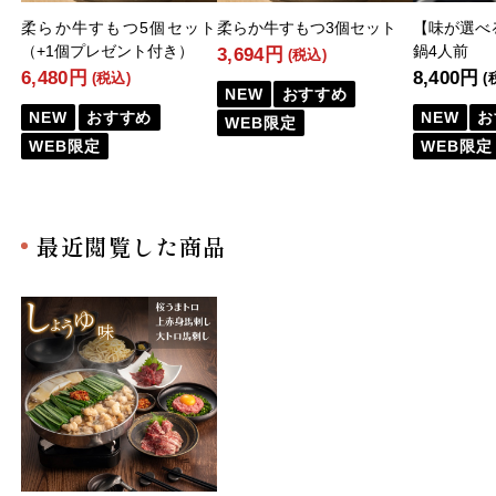
柔らか牛すもつ5個セット
柔らか牛すもつ3個セット
【味が選べ
（+1個プレゼント付き）
鍋4人前
3,694円
(税込)
6,480円
8,400円
(税込)
(
NEW
おすすめ
NEW
おすすめ
NEW
お
WEB限定
WEB限定
WEB限定
最近閲覧した商品