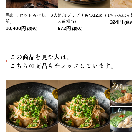
馬刺しセットみそ味（3人
追加プリプリもつ120g（1
ちゃんぽん麺
前）
人前相当）
324円
(税
10,400円
972円
(税込)
(税込)
この商品を見た人は、
こちらの商品もチェックしています。