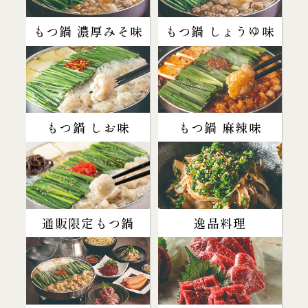
もつ鍋 濃厚みそ味
もつ鍋 しょうゆ味
もつ鍋 しお味
もつ鍋 麻辣味
通販限定もつ鍋
逸品料理