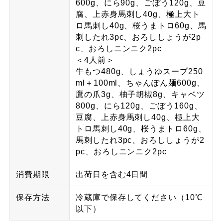
600g、にら90g、ごぼう120g、豆
腐、上赤身馬刺し40g、極上大ト
ロ馬刺し40g、桜うまトロ60g、馬
刺したれ3pc、おろししょうが2p
c、おろしニンニク2pc
＜4人前＞
牛もつ480g、しょうゆスープ250
ml＋100ml、ちゃんぽん麺600g、
鷹の爪3g、柚子胡椒8g、キャベツ
800g、にら120g、ごぼう160g、
豆腐、上赤身馬刺し40g、極上大
トロ馬刺し40g、桜うまトロ60g、
馬刺したれ3pc、おろししょうが2
pc、おろしニンニク2pc
消費期限
出荷日を含む4日間
保存方法
冷蔵庫で保存してください（10℃
以下）