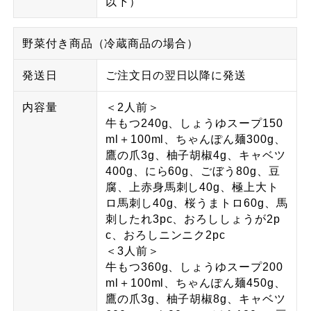
以下）
野菜付き商品（冷蔵商品の場合）
発送日
ご注文日の翌日以降に発送
内容量
＜2人前＞
牛もつ240g、しょうゆスープ150
ml＋100ml、ちゃんぽん麺300g、
鷹の爪3g、柚子胡椒4g、キャベツ
400g、にら60g、ごぼう80g、豆
腐、上赤身馬刺し40g、極上大ト
ロ馬刺し40g、桜うまトロ60g、馬
刺したれ3pc、おろししょうが2p
c、おろしニンニク2pc
＜3人前＞
牛もつ360g、しょうゆスープ200
ml＋100ml、ちゃんぽん麺450g、
鷹の爪3g、柚子胡椒8g、キャベツ