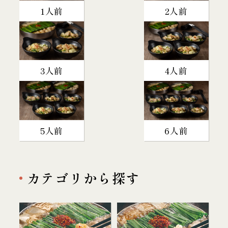
1人前
2人前
3人前
4人前
5人前
6人前
カテゴリから探す