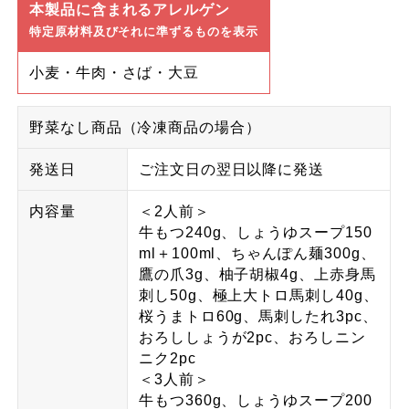
本製品に含まれるアレルゲン
特定原材料及びそれに準ずるものを表示
小麦・牛肉・さば・大豆
野菜なし商品（冷凍商品の場合）
発送日
ご注文日の翌日以降に発送
内容量
＜2人前＞
牛もつ240g、しょうゆスープ150
ml＋100ml、ちゃんぽん麺300g、
鷹の爪3g、柚子胡椒4g、上赤身馬
刺し50g、極上大トロ馬刺し40g、
桜うまトロ60g、馬刺したれ3pc、
おろししょうが2pc、おろしニン
ニク2pc
＜3人前＞
牛もつ360g、しょうゆスープ200