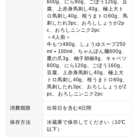
600g、にら90g、ごぼう120g、豆
腐、上赤身馬刺し40g、極上大ト
ロ馬刺し40g、桜うまトロ60g、馬
刺したれ3pc、おろししょうが2p
c、おろしニンニク2pc
＜4人前＞
牛もつ480g、しょうゆスープ250
ml＋100ml、ちゃんぽん麺600g、
鷹の爪3g、柚子胡椒8g、キャベツ
800g、にら120g、ごぼう160g、
豆腐、上赤身馬刺し40g、極上大
トロ馬刺し40g、桜うまトロ60g、
馬刺したれ3pc、おろししょうが2
pc、おろしニンニク2pc
消費期限
出荷日を含む4日間
保存方法
冷蔵庫で保存してください（10℃
以下）