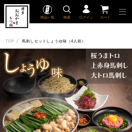
商品一覧
検索
ログイン
カート
TOP
馬刺しセットしょうゆ味（4人前）