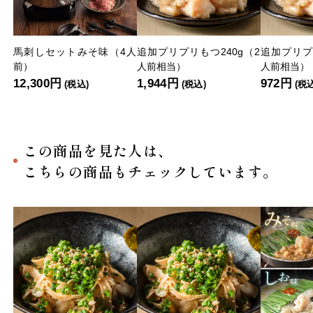
馬刺しセットみそ味（4人
追加プリプリもつ240g（2
追加プリプ
前）
人前相当）
人前相当）
12,300円
1,944円
972円
(税込)
(税込)
(税
この商品を見た人は、
こちらの商品もチェックしています。