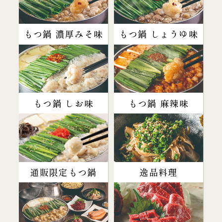
もつ鍋 濃厚みそ味
もつ鍋 しょうゆ味
もつ鍋 しお味
もつ鍋 麻辣味
通販限定もつ鍋
逸品料理