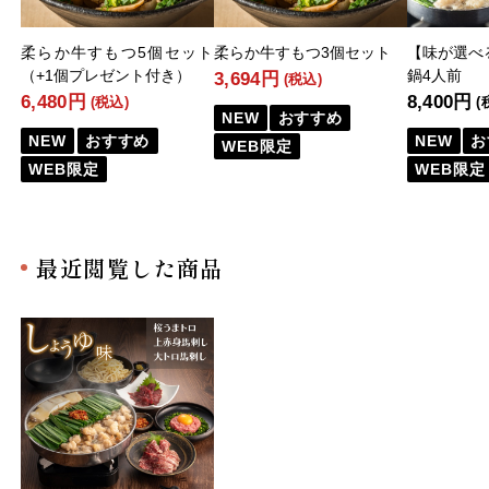
柔らか牛すもつ5個セット
柔らか牛すもつ3個セット
【味が選べ
（+1個プレゼント付き）
鍋4人前
3,694円
(税込)
6,480円
8,400円
(税込)
(
NEW
おすすめ
NEW
おすすめ
NEW
お
WEB限定
WEB限定
WEB限定
最近閲覧した商品