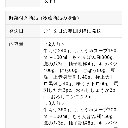
以下）
野菜付き商品（冷蔵商品の場合）
発送日
ご注文日の翌日以降に発送
内容量
＜2人前＞
牛もつ240g、しょうゆスープ150
ml＋100ml、ちゃんぽん麺300g、
鷹の爪3g、柚子胡椒4g、キャベツ
400g、にら60g、ごぼう80g、豆
腐、上赤身馬刺し40g、極上大ト
ロ馬刺し40g、桜うまトロ60g、馬
刺したれ3pc、おろししょうが2p
c、おろしニンニク2pc
＜3人前＞
牛もつ360g、しょうゆスープ200
ml＋100ml、ちゃんぽん麺450g、
鷹の爪3g、柚子胡椒8g、キャベツ