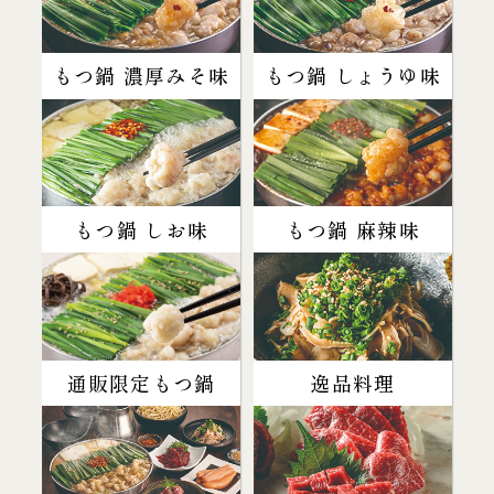
もつ鍋 濃厚みそ味
もつ鍋 しょうゆ味
もつ鍋 しお味
もつ鍋 麻辣味
通販限定もつ鍋
逸品料理