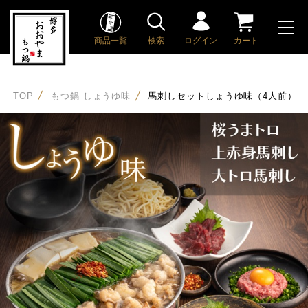
商品一覧
検索
ログイン
カート
TOP
もつ鍋 しょうゆ味
馬刺しセットしょうゆ味（4人前）