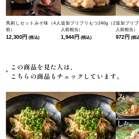
馬刺しセットみそ味（4人
追加プリプリもつ240g（2
追加プリプ
前）
人前相当）
人前相当）
12,300円
1,944円
972円
(税込)
(税込)
(税
この商品を見た人は、
こちらの商品もチェックしています。