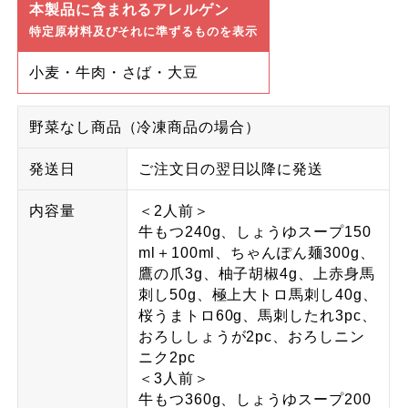
本製品に含まれるアレルゲン
特定原材料及びそれに準ずるものを表示
小麦・牛肉・さば・大豆
野菜なし商品（冷凍商品の場合）
発送日
ご注文日の翌日以降に発送
内容量
＜2人前＞
牛もつ240g、しょうゆスープ150
ml＋100ml、ちゃんぽん麺300g、
鷹の爪3g、柚子胡椒4g、上赤身馬
刺し50g、極上大トロ馬刺し40g、
桜うまトロ60g、馬刺したれ3pc、
おろししょうが2pc、おろしニン
ニク2pc
＜3人前＞
牛もつ360g、しょうゆスープ200