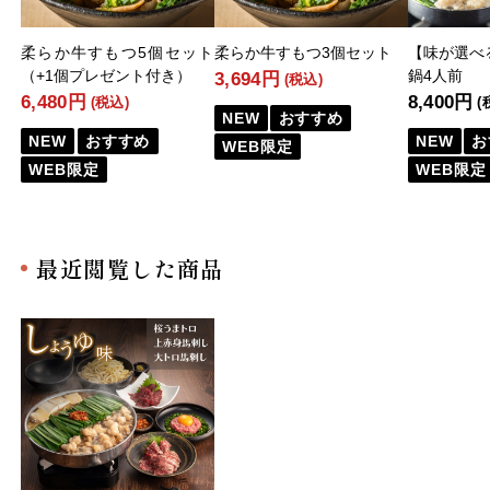
柔らか牛すもつ5個セット
柔らか牛すもつ3個セット
【味が選べ
（+1個プレゼント付き）
鍋4人前
3,694円
(税込)
6,480円
8,400円
(税込)
(
NEW
おすすめ
NEW
おすすめ
NEW
お
WEB限定
WEB限定
WEB限定
最近閲覧した商品