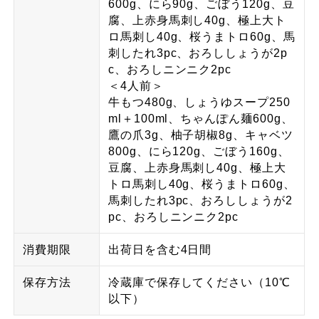
600g、にら90g、ごぼう120g、豆
腐、上赤身馬刺し40g、極上大ト
ロ馬刺し40g、桜うまトロ60g、馬
刺したれ3pc、おろししょうが2p
c、おろしニンニク2pc
＜4人前＞
牛もつ480g、しょうゆスープ250
ml＋100ml、ちゃんぽん麺600g、
鷹の爪3g、柚子胡椒8g、キャベツ
800g、にら120g、ごぼう160g、
豆腐、上赤身馬刺し40g、極上大
トロ馬刺し40g、桜うまトロ60g、
馬刺したれ3pc、おろししょうが2
pc、おろしニンニク2pc
消費期限
出荷日を含む4日間
保存方法
冷蔵庫で保存してください（10℃
以下）