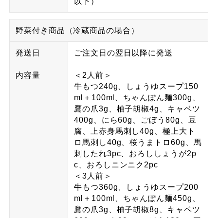
以下）
野菜付き商品（冷蔵商品の場合）
発送日
ご注文日の翌日以降に発送
内容量
＜2人前＞
牛もつ240g、しょうゆスープ150
ml＋100ml、ちゃんぽん麺300g、
鷹の爪3g、柚子胡椒4g、キャベツ
400g、にら60g、ごぼう80g、豆
腐、上赤身馬刺し40g、極上大ト
ロ馬刺し40g、桜うまトロ60g、馬
刺したれ3pc、おろししょうが2p
c、おろしニンニク2pc
＜3人前＞
牛もつ360g、しょうゆスープ200
ml＋100ml、ちゃんぽん麺450g、
鷹の爪3g、柚子胡椒8g、キャベツ