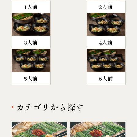
1人前
2人前
3人前
4人前
5人前
6人前
カテゴリから探す