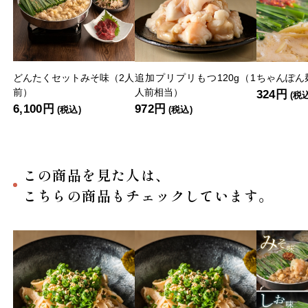
どんたくセットみそ味（2人
追加プリプリもつ120g（1
ちゃんぽん麺
前）
人前相当）
324円
(税
6,100円
972円
(税込)
(税込)
この商品を見た人は、
こちらの商品もチェックしています。