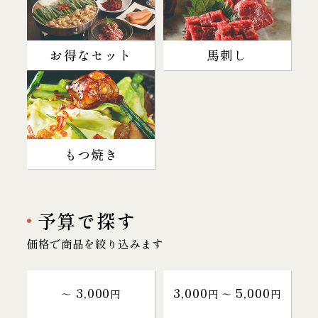
お得なセット
馬刺し
もつ焼き
予算で探す
価格で商品を絞り込みます
3,000
3,000
5,000
～
円
円 〜
円