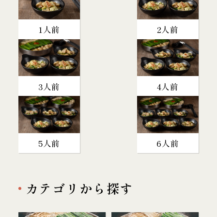
1人前
2人前
3人前
4人前
5人前
6人前
カテゴリから探す