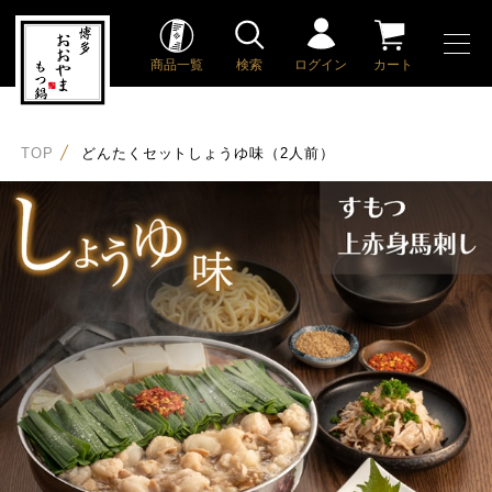
商品一覧
検索
ログイン
カート
TOP
どんたくセットしょうゆ味（2人前）