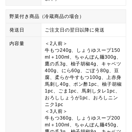
野菜付き商品（冷蔵商品の場合）
発送日
ご注文日の翌日以降に発送
内容量
＜2人前＞
牛もつ240g、しょうゆスープ150
ml＋100ml、ちゃんぽん麺300g、
鷹の爪3g、柚子胡椒4g、キャベツ
400g、にら60g、ごぼう80g、豆
腐、柔らか牛すもつ100g、上赤身
馬刺し40g、ポン酢1pc、柚子胡椒
1pc、ごま1pc、馬刺しタレ1pc、
おろししょうが1pc、おろしニン
ニク1pc
＜3人前＞
牛もつ360g、しょうゆスープ200
ml＋100ml、ちゃんぽん麺450g、
鷹の爪3g、柚子胡椒8g、キャベツ