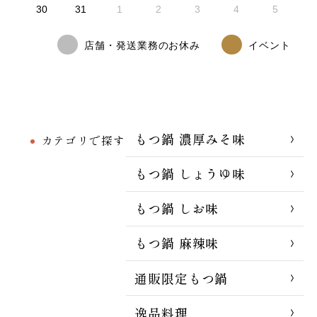
30
31
1
2
3
4
5
店舗・発送業務のお休み
イベント
もつ鍋 濃厚みそ味
カテゴリで探す
もつ鍋 しょうゆ味
もつ鍋 しお味
もつ鍋 麻辣味
通販限定もつ鍋
逸品料理