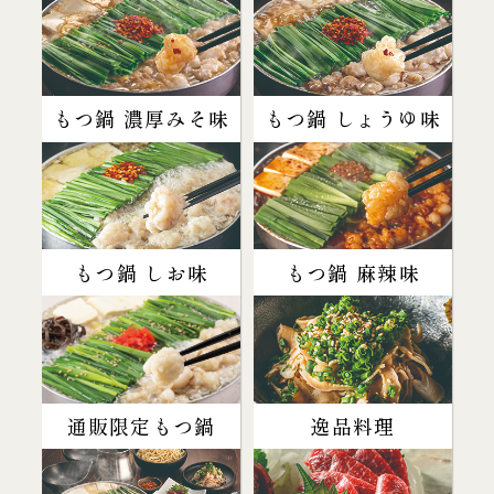
もつ鍋 濃厚みそ味
もつ鍋 しょうゆ味
もつ鍋 しお味
もつ鍋 麻辣味
通販限定もつ鍋
逸品料理