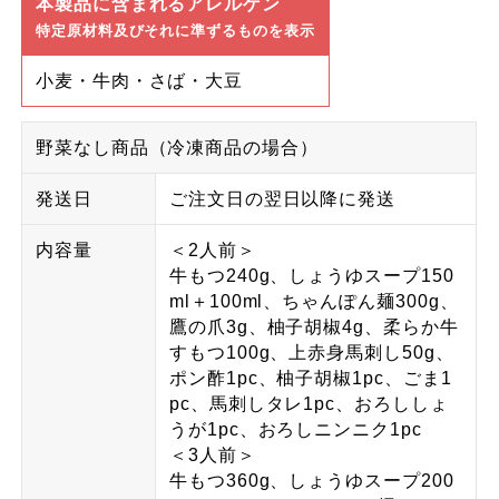
本製品に含まれるアレルゲン
特定原材料及びそれに準ずるものを表示
小麦・牛肉・さば・大豆
野菜なし商品（冷凍商品の場合）
発送日
ご注文日の翌日以降に発送
内容量
＜2人前＞
牛もつ240g、しょうゆスープ150
ml＋100ml、ちゃんぽん麺300g、
鷹の爪3g、柚子胡椒4g、柔らか牛
すもつ100g、上赤身馬刺し50g、
ポン酢1pc、柚子胡椒1pc、ごま1
pc、馬刺しタレ1pc、おろししょ
うが1pc、おろしニンニク1pc
＜3人前＞
牛もつ360g、しょうゆスープ200