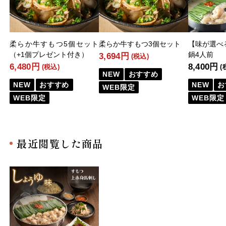
柔らか牛すもつ5個セット
柔らか牛すもつ3個セット
【味が選べ
（+1個プレゼント付き）
鍋4人前
3,694円
(税込)
6,480円
8,400円
(税込)
(
NEW
おすすめ
NEW
おすすめ
NEW
お
WEB限定
WEB限定
WEB限定
最近閲覧した商品