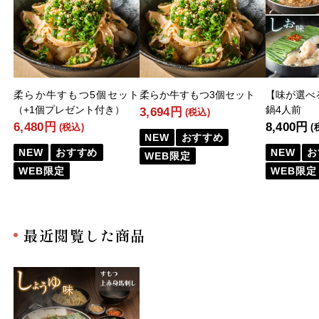
柔らか牛すもつ5個セット
柔らか牛すもつ3個セット
【味が選べ
（+1個プレゼント付き）
鍋4人前
3,694円
(税込)
6,480円
8,400円
(税込)
(
NEW
おすすめ
NEW
おすすめ
NEW
お
WEB限定
WEB限定
WEB限定
最近閲覧した商品