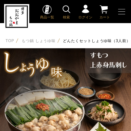
商品一覧
検索
ログイン
カート
TOP
もつ鍋 しょうゆ味
どんたくセットしょうゆ味（3人前）