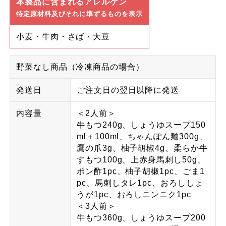
本製品に含まれるアレルゲン
特定原材料及びそれに準ずるものを表示
小麦・牛肉・さば・大豆
野菜なし商品（冷凍商品の場合）
発送日
ご注文日の翌日以降に発送
内容量
＜2人前＞
牛もつ240g、しょうゆスープ150
ml＋100ml、ちゃんぽん麺300g、
鷹の爪3g、柚子胡椒4g、柔らか牛
すもつ100g、上赤身馬刺し50g、
ポン酢1pc、柚子胡椒1pc、ごま1
pc、馬刺しタレ1pc、おろししょ
うが1pc、おろしニンニク1pc
＜3人前＞
牛もつ360g、しょうゆスープ200