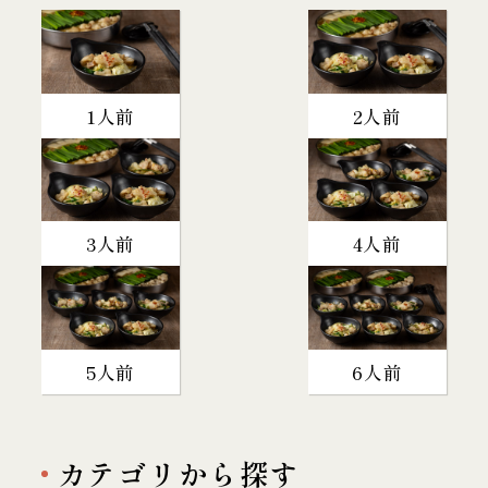
1人前
2人前
3人前
4人前
5人前
6人前
カテゴリから探す