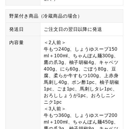
野菜付き商品（冷蔵商品の場合）
発送日
ご注文日の翌日以降に発送
内容量
＜2人前＞
牛もつ240g、しょうゆスープ150
ml＋100ml、ちゃんぽん麺300g、
鷹の爪3g、柚子胡椒4g、キャベツ
400g、にら60g、ごぼう80g、豆
腐、柔らか牛すもつ100g、上赤身
馬刺し40g、ポン酢1pc、柚子胡椒
1pc、ごま1pc、馬刺しタレ1pc、
おろししょうが1pc、おろしニン
ニク1pc
＜3人前＞
牛もつ360g、しょうゆスープ200
ml＋100ml、ちゃんぽん麺450g、
鷹の爪3g、柚子胡椒8g、キャベツ