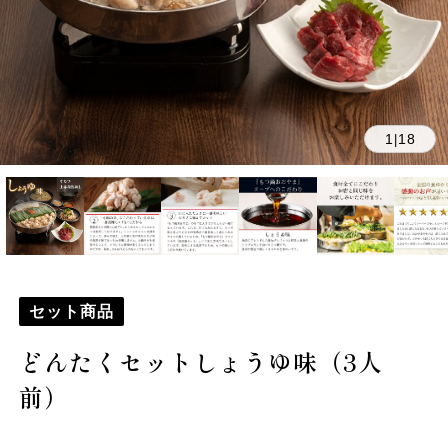
1
18
|
セット商品
どんたくセットしょうゆ味（3人
前）