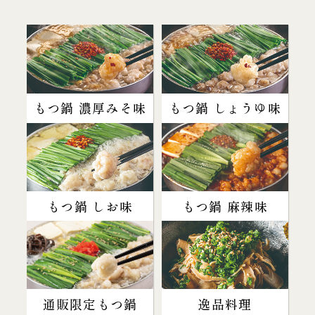
もつ鍋 濃厚みそ味
もつ鍋 しょうゆ味
もつ鍋 しお味
もつ鍋 麻辣味
通販限定もつ鍋
逸品料理