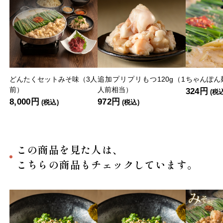
どんたくセットみそ味（3人
追加プリプリもつ120g（1
ちゃんぽん麺
前）
人前相当）
324円
(税
8,000円
972円
(税込)
(税込)
この商品を見た人は、
こちらの商品もチェックしています。