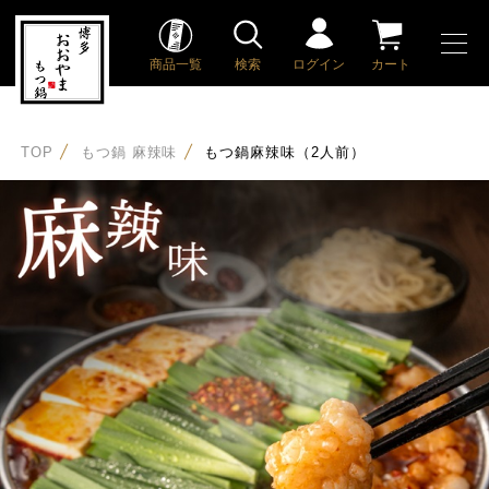
商品一覧
検索
ログイン
カート
TOP
もつ鍋 麻辣味
もつ鍋麻辣味（2人前）