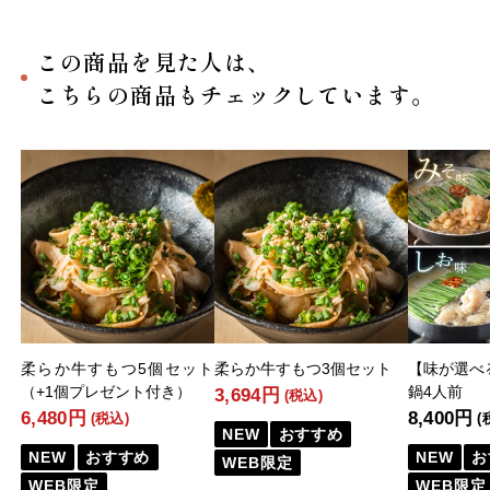
この商品を見た人は、
こちらの商品もチェックしています。
柔らか牛すもつ5個セット
柔らか牛すもつ3個セット
【味が選べ
（+1個プレゼント付き）
鍋4人前
3,694円
(税込)
6,480円
8,400円
(税込)
(
NEW
おすすめ
NEW
おすすめ
NEW
お
WEB限定
WEB限定
WEB限定