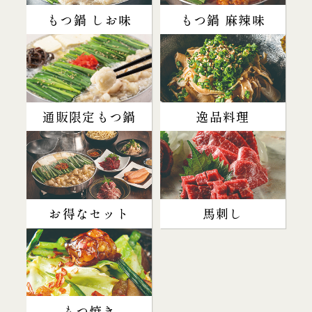
もつ鍋 しお味
もつ鍋 麻辣味
通販限定もつ鍋
逸品料理
お得なセット
馬刺し
もつ焼き