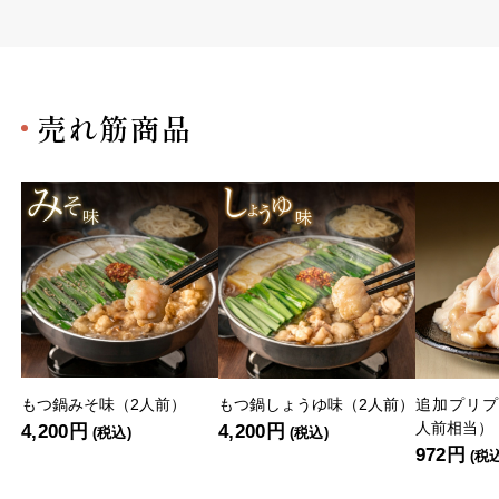
売れ筋商品
もつ鍋みそ味（2人前）
もつ鍋しょうゆ味（2人前）
追加プリプ
人前相当）
4,200円
4,200円
(税込)
(税込)
972円
(税