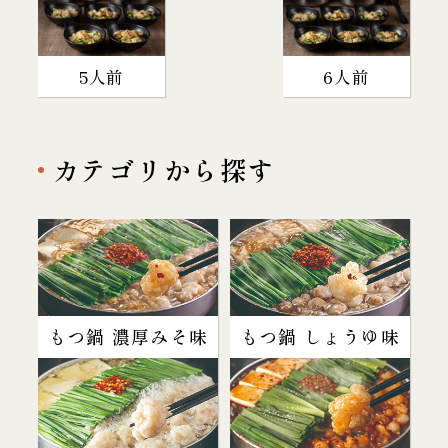
5人前
6人前
カテゴリから探す
もつ鍋 濃厚みそ味
もつ鍋 しょうゆ味