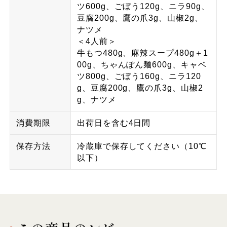
ツ600g、ごぼう120g、ニラ90g、
豆腐200g、鷹の爪3g、山椒2g、
ナツメ
＜4人前＞
牛もつ480g、麻辣スープ480g＋1
00g、ちゃんぽん麺600g、キャベ
ツ800g、ごぼう160g、ニラ120
g、豆腐200g、鷹の爪3g、山椒2
g、ナツメ
消費期限
出荷日を含む4日間
保存方法
冷蔵庫で保存してください（10℃
以下）