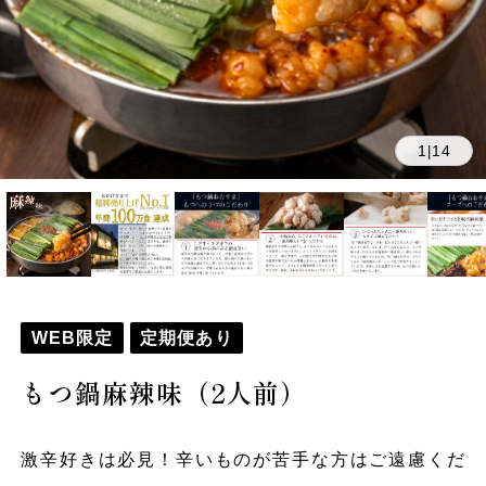
1
14
|
WEB限定
定期便あり
もつ鍋麻辣味（2人前）
激辛好きは必見！辛いものが苦手な方はご遠慮くだ