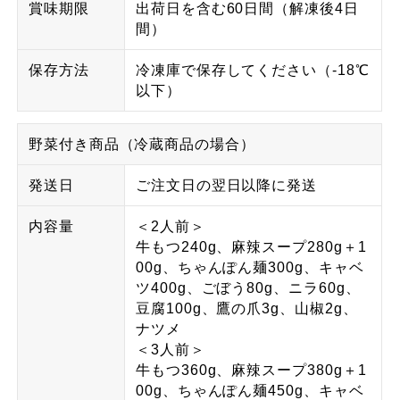
賞味期限
出荷日を含む60日間（解凍後4日
間）
保存方法
冷凍庫で保存してください（-18℃
以下）
野菜付き商品（冷蔵商品の場合）
発送日
ご注文日の翌日以降に発送
内容量
＜2人前＞
牛もつ240g、麻辣スープ280g＋1
00g、ちゃんぽん麺300g、キャベ
ツ400g、ごぼう80g、ニラ60g、
豆腐100g、鷹の爪3g、山椒2g、
ナツメ
＜3人前＞
牛もつ360g、麻辣スープ380g＋1
00g、ちゃんぽん麺450g、キャベ