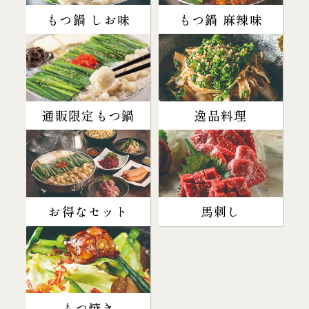
もつ鍋 しお味
もつ鍋 麻辣味
通販限定もつ鍋
逸品料理
お得なセット
馬刺し
もつ焼き