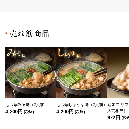
売れ筋商品
もつ鍋みそ味（2人前）
もつ鍋しょうゆ味（2人前）
追加プリプ
人前相当）
4,200円
4,200円
(税込)
(税込)
972円
(税