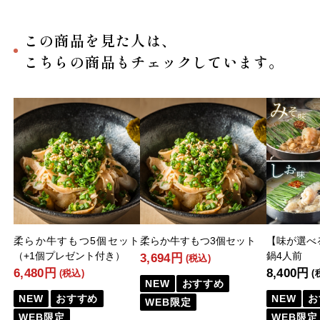
この商品を見た人は、
こちらの商品もチェックしています。
柔らか牛すもつ5個セット
柔らか牛すもつ3個セット
【味が選べ
（+1個プレゼント付き）
鍋4人前
3,694円
(税込)
6,480円
8,400円
(税込)
(
NEW
おすすめ
NEW
おすすめ
NEW
お
WEB限定
WEB限定
WEB限定