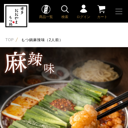
商品一覧
検索
ログイン
カート
TOP
もつ鍋麻辣味（2人前）