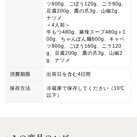
ツ600g、ごぼう120g、ニラ90g、
豆腐200g、鷹の爪3g、山椒2g、
ナツメ
＜4人前＞
牛もつ480g、麻辣スープ480g＋1
00g、ちゃんぽん麺600g、キャベ
ツ800g、ごぼう160g、ニラ120
g、豆腐200g、鷹の爪3g、山椒2
g、ナツメ
消費期限
出荷日を含む4日間
保存方法
冷蔵庫で保存してください（10℃
以下）