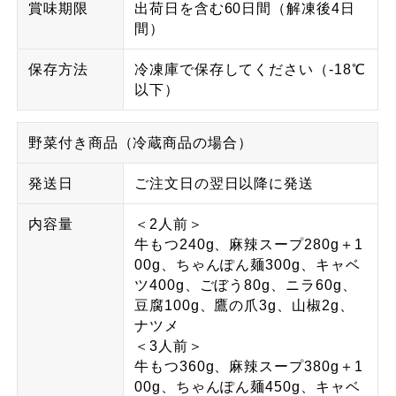
賞味期限
出荷日を含む60日間（解凍後4日
間）
保存方法
冷凍庫で保存してください（-18℃
以下）
野菜付き商品（冷蔵商品の場合）
発送日
ご注文日の翌日以降に発送
内容量
＜2人前＞
牛もつ240g、麻辣スープ280g＋1
00g、ちゃんぽん麺300g、キャベ
ツ400g、ごぼう80g、ニラ60g、
豆腐100g、鷹の爪3g、山椒2g、
ナツメ
＜3人前＞
牛もつ360g、麻辣スープ380g＋1
00g、ちゃんぽん麺450g、キャベ