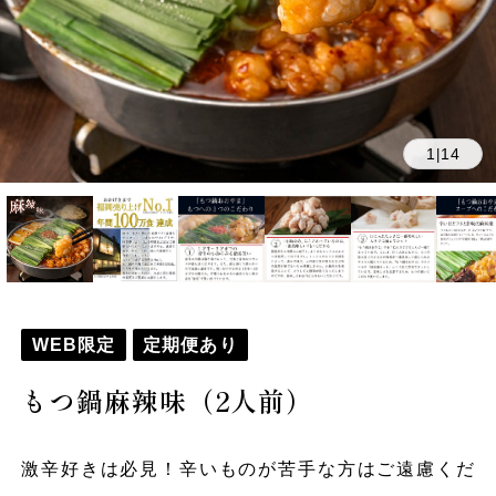
1
14
|
WEB限定
定期便あり
もつ鍋麻辣味（2人前）
激辛好きは必見！辛いものが苦手な方はご遠慮くだ