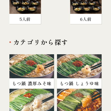
5人前
6人前
カテゴリから探す
もつ鍋 濃厚みそ味
もつ鍋 しょうゆ味