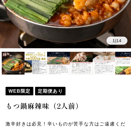
1
14
|
WEB限定
定期便あり
もつ鍋麻辣味（2人前）
激辛好きは必見！辛いものが苦手な方はご遠慮くだ