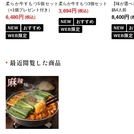
柔らか牛すもつ5個セット
柔らか牛すもつ3個セット
【味が選べ
（+1個プレゼント付き）
鍋4人前
3,694円
(税込)
6,480円
8,400円
(税込)
(
NEW
おすすめ
NEW
おすすめ
NEW
お
WEB限定
WEB限定
WEB限定
最近閲覧した商品