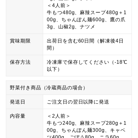
＜4人前＞
牛もつ480g、麻辣スープ480g＋1
00g、ちゃんぽん麺600g、鷹の爪
3g、山椒2g、ナツメ
賞味期限
出荷日を含む60日間（解凍後4日
間）
保存方法
冷凍庫で保存してください（-18℃
以下）
野菜付き商品（冷蔵商品の場合）
発送日
ご注文日の翌日以降に発送
内容量
＜2人前＞
牛もつ240g、麻辣スープ280g＋1
00g、ちゃんぽん麺300g、キャベ
ツ400g、ごぼう80g、ニラ60g、