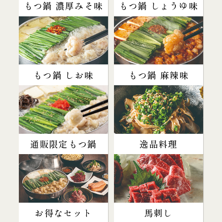
もつ鍋 濃厚みそ味
もつ鍋 しょうゆ味
もつ鍋 しお味
もつ鍋 麻辣味
通販限定もつ鍋
逸品料理
お得なセット
馬刺し