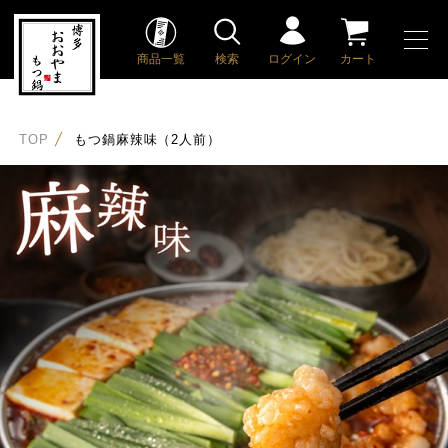
商品一覧
検索
ログイン
カート
TOP
もつ鍋麻辣味（2人前）