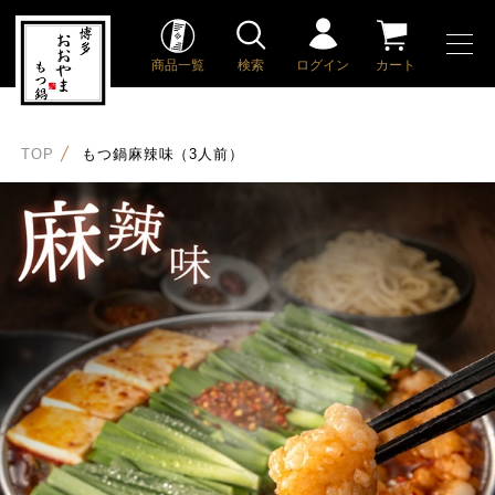
商品一覧
検索
ログイン
カート
TOP
もつ鍋麻辣味（3人前）