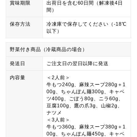
賞味期限
出荷日を含む60日間（解凍後4日
間）
保存方法
冷凍庫で保存してください（-18℃
以下）
野菜付き商品（冷蔵商品の場合）
発送日
ご注文日の翌日以降に発送
内容量
＜2人前＞
牛もつ240g、麻辣スープ280g＋1
00g、ちゃんぽん麺300g、キャベ
ツ400g、ごぼう80g、ニラ60g、
豆腐100g、鷹の爪3g、山椒2g、
ナツメ
＜3人前＞
牛もつ360g、麻辣スープ380g＋1
00g、ちゃんぽん麺450g、キャベ