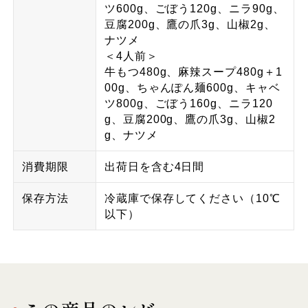
ツ600g、ごぼう120g、ニラ90g、
豆腐200g、鷹の爪3g、山椒2g、
ナツメ
＜4人前＞
牛もつ480g、麻辣スープ480g＋1
00g、ちゃんぽん麺600g、キャベ
ツ800g、ごぼう160g、ニラ120
g、豆腐200g、鷹の爪3g、山椒2
g、ナツメ
消費期限
出荷日を含む4日間
保存方法
冷蔵庫で保存してください（10℃
以下）