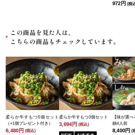
972円
(税
この商品を見た人は、
こちらの商品もチェックしています。
柔らか牛すもつ5個セット
柔らか牛すもつ3個セット
【味が選べ
（+1個プレゼント付き）
鍋4人前
3,694円
(税込)
6,480円
8,400円
(税込)
(
NEW
おすすめ