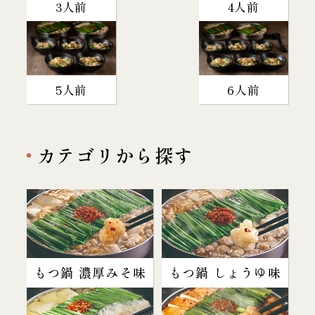
3人前
4人前
5人前
6人前
カテゴリから探す
もつ鍋 濃厚みそ味
もつ鍋 しょうゆ味