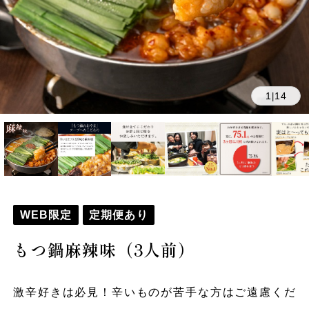
1
14
|
WEB限定
定期便あり
もつ鍋麻辣味（3人前）
激辛好きは必見！辛いものが苦手な方はご遠慮くだ