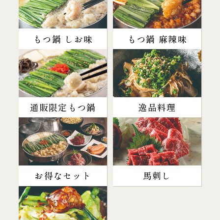
もつ鍋 しお味
もつ鍋 麻辣味
通販限定もつ鍋
逸品料理
お得なセット
馬刺し