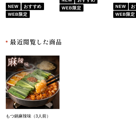
NEW
おすすめ
NEW
お
WEB限定
WEB限定
WEB限定
最近閲覧した商品
もつ鍋麻辣味（3人前）