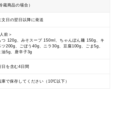
冷蔵商品の場合）
注文日の翌日以降に発送
1人前＞
つ 120g、みそスープ 150ml、ちゃんぽん麺 150g、キ
ツ200g、ごぼう40g、ニラ30g、豆腐100g、ごま5g、
ま油5g、唐辛子3g
荷日を含む4日間
蔵庫で保存してください（10℃以下）