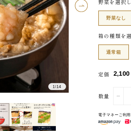
野菜を選択
野菜なし
箱の種類を
通常箱
2,100
定価
1
14
|
数量
電子マネーご利用