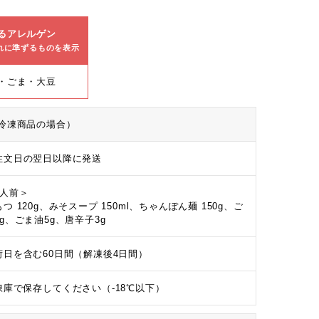
るアレルゲン
れに準ずるものを表示
・ごま・大豆
冷凍商品の場合）
注文日の翌日以降に発送
1人前＞
つ 120g、みそスープ 150ml、ちゃんぽん麺 150g、ご
5g、ごま油5g、唐辛子3g
荷日を含む60日間（解凍後4日間）
凍庫で保存してください（-18℃以下）