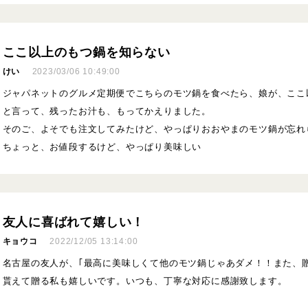
ここ以上のもつ鍋を知らない
けい
2023/03/06 10:49:00
ジャパネットのグルメ定期便でこちらのモツ鍋を食べたら、娘が、ここ
と言って、残ったお汁も、もってかえりました。
そのご、よそでも注文してみたけど、やっぱりおおやまのモツ鍋が忘れ
ちょっと、お値段するけど、やっぱり美味しい
友人に喜ばれて嬉しい！
キョウコ
2022/12/05 13:14:00
名古屋の友人が、｢最高に美味しくて他のモツ鍋じゃあダメ！！また、贈
貰えて贈る私も嬉しいです。いつも、丁寧な対応に感謝致します。