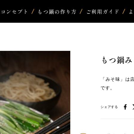
コンセプト
もつ鍋の作り方
ご利用ガイド
もつ鍋み
「みそ味」は
です。
シェアする