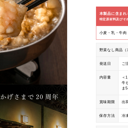
本製品に含まれ
特定原材料及びそ
小麦・乳・牛肉
野菜なし商品（
発送日
ご
内容量
＜
牛も
ま
賞味期限
出
保存方法
冷