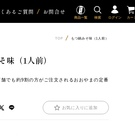
よくあるご質問
お問合せ
商品一覧
検索
ログイン
カー
TOP
もつ鍋みそ味（1人前）
そ味（1人前）
店舗でも約9割の方がご注文されるおおやまの定番
お気に入りに追加