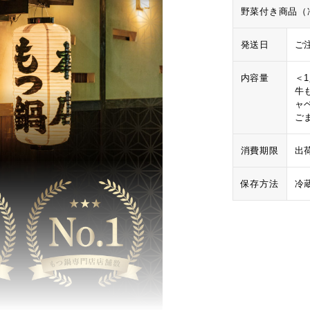
野菜付き商品（
発送日
ご
内容量
＜
牛も
ャベ
ご
消費期限
出
保存方法
冷