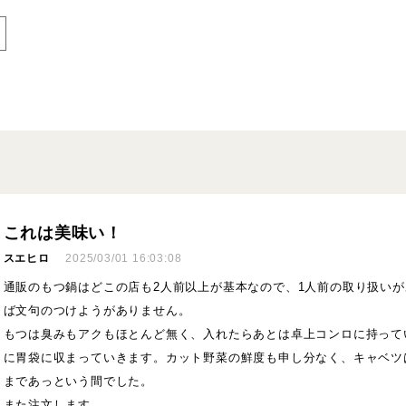
これは美味い！
スエヒロ
2025/03/01 16:03:08
通販のもつ鍋はどこの店も2人前以上が基本なので、1人前の取り扱い
ば文句のつけようがありません。
もつは臭みもアクもほとんど無く、入れたらあとは卓上コンロに持って
に胃袋に収まっていきます。カット野菜の鮮度も申し分なく、キャベツ
まであっという間でした。
また注文します。