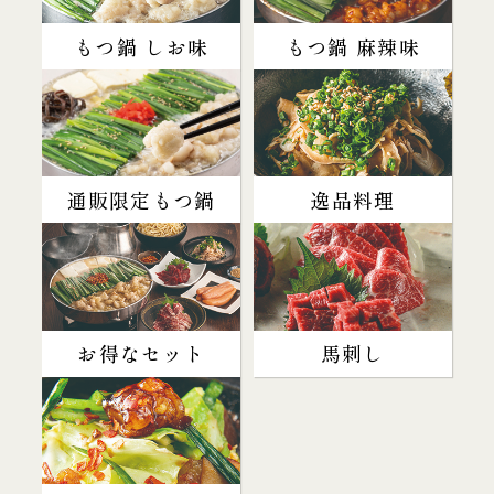
もつ鍋 しお味
もつ鍋 麻辣味
通販限定もつ鍋
逸品料理
お得なセット
馬刺し