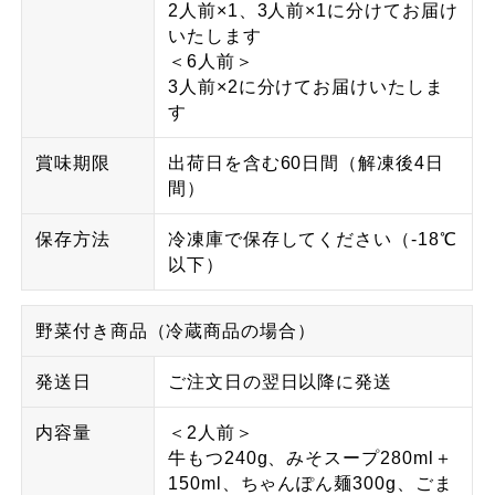
2人前×1、3人前×1に分けてお届け
いたします
＜6人前＞
3人前×2に分けてお届けいたしま
す
賞味期限
出荷日を含む60日間（解凍後4日
間）
保存方法
冷凍庫で保存してください（-18℃
以下）
野菜付き商品（冷蔵商品の場合）
発送日
ご注文日の翌日以降に発送
内容量
＜2人前＞
牛もつ240g、みそスープ280ml＋
150ml、ちゃんぽん麺300g、ごま