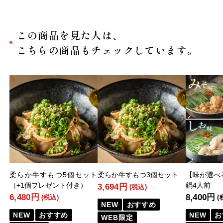
この商品を見た人は、
こちらの商品もチェックしています。
柔らか牛すもつ5個セット
柔らか牛すもつ3個セット
【味が選べ
（+1個プレゼント付き）
鍋4人前
3,694円
(税込)
6,480円
8,400円
(税込)
(
NEW
おすすめ
NEW
おすすめ
NEW
お
WEB限定