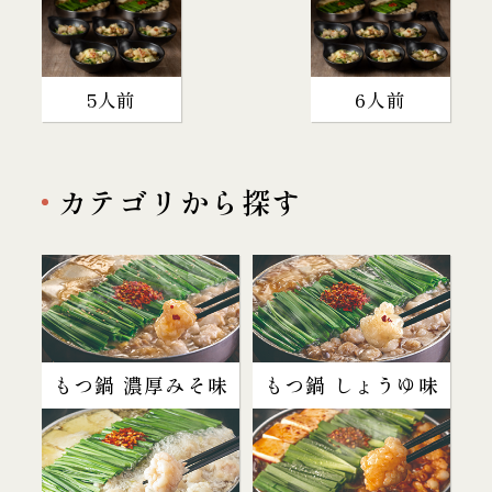
5人前
6人前
カテゴリから探す
もつ鍋 濃厚みそ味
もつ鍋 しょうゆ味