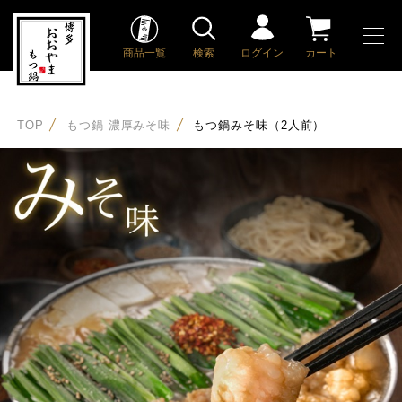
商品一覧
検索
ログイン
カート
TOP
もつ鍋 濃厚みそ味
もつ鍋みそ味（2人前）