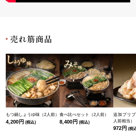
売れ筋商品
もつ鍋しょうゆ味（2人前）
食べ比べセット（2人前）
追加プリプ
人前相当）
4,200円
8,400円
(税込)
(税込)
972円
(税