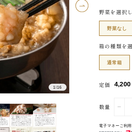
野菜を選択
野菜なし
箱の種類を
通常箱
4,200
定価
1
16
|
数量
電子マネーご利用