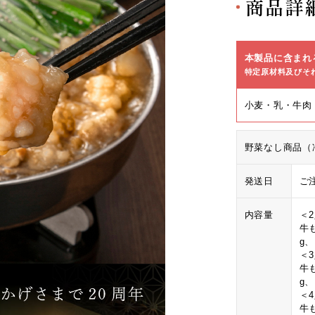
商品詳
本製品に含まれ
特定原材料及びそ
小麦・乳・牛肉
野菜なし商品（
発送日
ご
内容量
＜
牛も
g
＜
牛も
g
＜
牛も