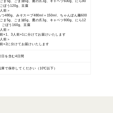
、ごま5g、ごま油5g、鷹の爪3g、キャベツ600g、にら90
、ごぼう120g、豆腐
4人前＞
つ480g、みそスープ480ml＋150ml、ちゃんぽん麺600
、ごま5g、ごま油5g、鷹の爪3g、キャベツ800g、にら12
、ごぼう160g、豆腐
5人前＞
人前×1、3人前×1に分けてお届けいたします
6人前＞
人前×2に分けてお届けいたします
荷日を含む4日間
蔵庫で保存してください（10℃以下）