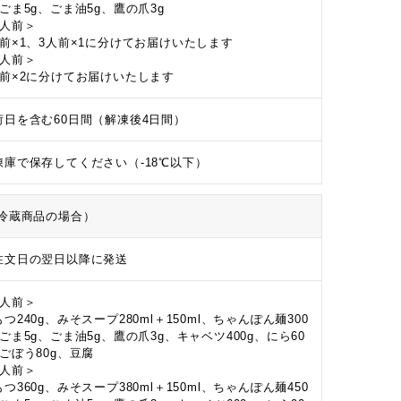
、ごま5g、ごま油5g、鷹の爪3g
5人前＞
人前×1、3人前×1に分けてお届けいたします
6人前＞
人前×2に分けてお届けいたします
荷日を含む60日間（解凍後4日間）
凍庫で保存してください（-18℃以下）
冷蔵商品の場合）
注文日の翌日以降に発送
2人前＞
つ240g、みそスープ280ml＋150ml、ちゃんぽん麺300
、ごま5g、ごま油5g、鷹の爪3g、キャベツ400g、にら60
、ごぼう80g、豆腐
3人前＞
つ360g、みそスープ380ml＋150ml、ちゃんぽん麺450