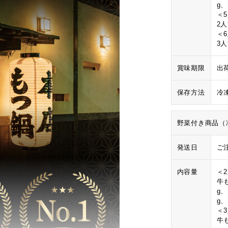
g
＜
2
＜
3
賞味期限
出
保存方法
冷
野菜付き商品（
発送日
ご
内容量
＜
牛も
g
g
＜
牛も