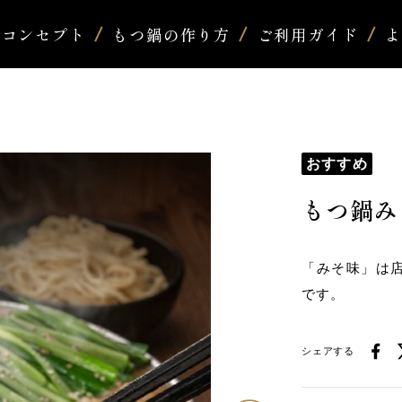
コンセプト
もつ鍋の作り方
ご利用ガイド
おすすめ
もつ鍋み
「みそ味」は
です。
シェアする