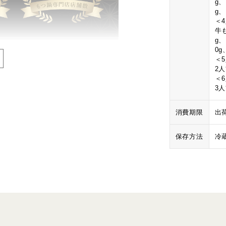
g
g
＜
牛も
g
0g
＜
2
＜
3
消費期限
出
保存方法
冷