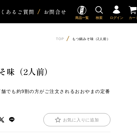
よくあるご質問
お問合せ
商品一覧
検索
ログイン
カー
TOP
もつ鍋みそ味（2人前）
そ味（2人前）
店舗でも約9割の方がご注文されるおおやまの定番
お気に入りに追加