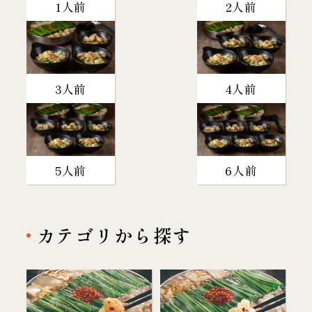
1人前
2人前
3人前
4人前
5人前
6人前
カテゴリから探す