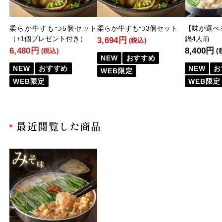
柔らか牛すもつ5個セット
柔らか牛すもつ3個セット
【味が選べ
（+1個プレゼント付き）
鍋4人前
3,694円
(税込)
6,480円
8,400円
(税込)
(
NEW
おすすめ
NEW
おすすめ
NEW
お
WEB限定
WEB限定
WEB限定
最近閲覧した商品