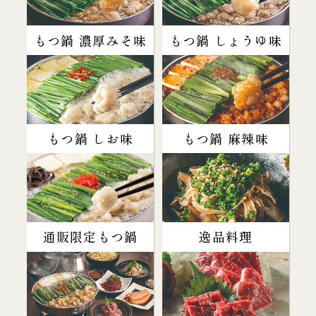
もつ鍋 濃厚みそ味
もつ鍋 しょうゆ味
もつ鍋 しお味
もつ鍋 麻辣味
通販限定もつ鍋
逸品料理