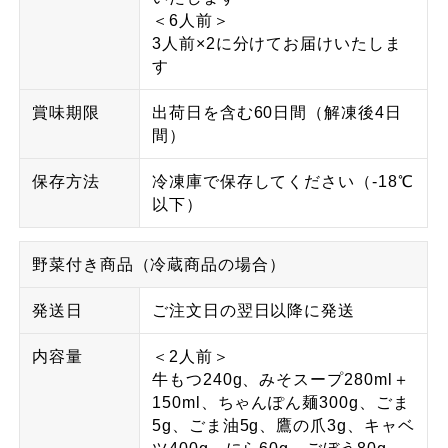
＜6人前＞
3人前×2に分けてお届けいたしま
す
賞味期限
出荷日を含む60日間（解凍後4日
間）
保存方法
冷凍庫で保存してください（-18℃
以下）
野菜付き商品（冷蔵商品の場合）
発送日
ご注文日の翌日以降に発送
内容量
＜2人前＞
牛もつ240g、みそスープ280ml＋
150ml、ちゃんぽん麺300g、ごま
5g、ごま油5g、鷹の爪3g、キャベ