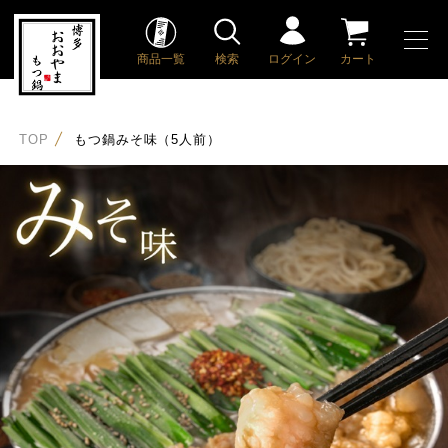
商品一覧
検索
ログイン
カート
TOP
もつ鍋みそ味（5人前）