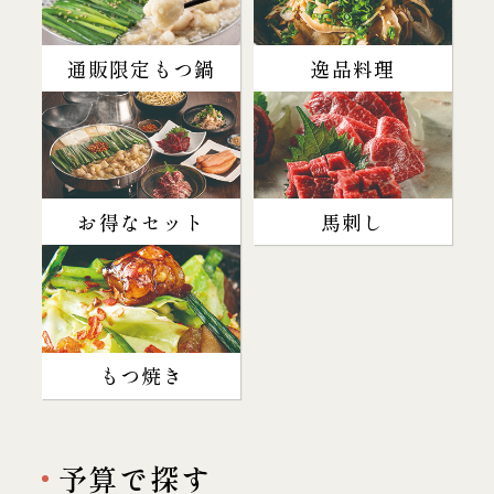
通販限定もつ鍋
逸品料理
お得なセット
馬刺し
もつ焼き
予算で探す