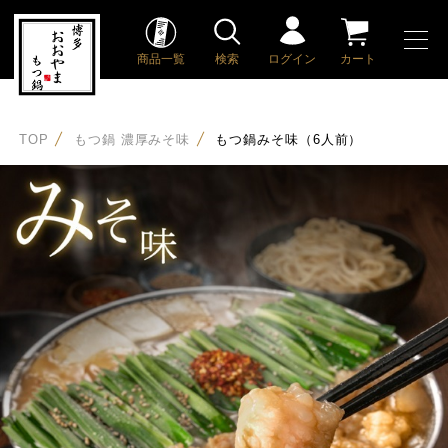
商品一覧
検索
ログイン
カート
TOP
もつ鍋 濃厚みそ味
もつ鍋みそ味（6人前）