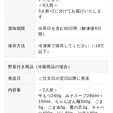
＜6人前＞
3人前×2に分けてお届けいたしま
す
賞味期限
出荷日を含む60日間（解凍後4日
間）
保存方法
冷凍庫で保存してください（-18℃
以下）
野菜付き商品（冷蔵商品の場合）
発送日
ご注文日の翌日以降に発送
内容量
＜2人前＞
牛もつ240g、みそスープ280ml＋
150ml、ちゃんぽん麺300g、ごま
5g、ごま油5g、鷹の爪3g、キャベ