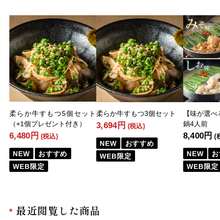
柔らか牛すもつ5個セット
柔らか牛すもつ3個セット
【味が選べ
（+1個プレゼント付き）
鍋4人前
3,694円
(税込)
6,480円
8,400円
(税込)
(
NEW
おすすめ
NEW
おすすめ
NEW
お
WEB限定
WEB限定
WEB限定
最近閲覧した商品