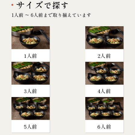
サイズ
で探す
1人前 〜 6人前まで取り揃えています
1人前
2人前
3人前
4人前
5人前
6人前