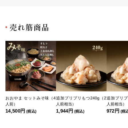
売れ筋商品
おおやま セットみそ味（4
追加プリプリもつ240g（2
追加プリプ
人前）
人前相当）
人前相当）
14,500円
1,944円
972円
(税込)
(税込)
(税