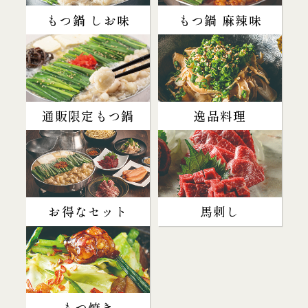
もつ鍋 しお味
もつ鍋 麻辣味
通販限定もつ鍋
逸品料理
お得なセット
馬刺し
もつ焼き