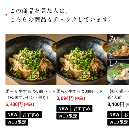
この商品を見た人は、
こちらの商品もチェックしています。
柔らか牛すもつ5個セット
柔らか牛すもつ3個セット
【味が選べ
（+1個プレゼント付き）
鍋4人前
3,694円
(税込)
6,480円
8,400円
(税込)
(
NEW
おすすめ
NEW
おすすめ
NEW
お
WEB限定
WEB限定
WEB限定