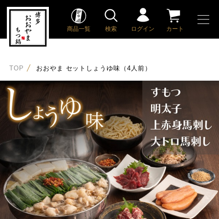
商品一覧
検索
ログイン
カート
TOP
おおやま セットしょうゆ味（4人前）