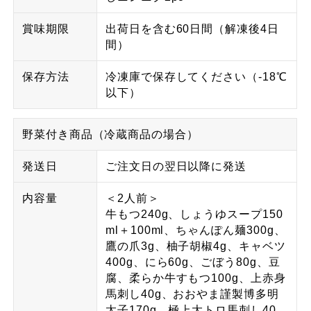
賞味期限
出荷日を含む60日間（解凍後4日
間）
保存方法
冷凍庫で保存してください（-18℃
以下）
野菜付き商品（冷蔵商品の場合）
発送日
ご注文日の翌日以降に発送
内容量
＜2人前＞
牛もつ240g、しょうゆスープ150
ml＋100ml、ちゃんぽん麺300g、
鷹の爪3g、柚子胡椒4g、キャベツ
400g、にら60g、ごぼう80g、豆
腐、柔らか牛すもつ100g、上赤身
馬刺し40g、おおやま謹製博多明
太子170g、極上大トロ馬刺し40