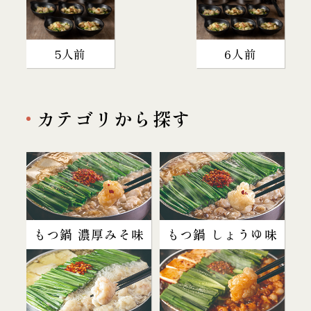
5人前
6人前
カテゴリから探す
もつ鍋 濃厚みそ味
もつ鍋 しょうゆ味