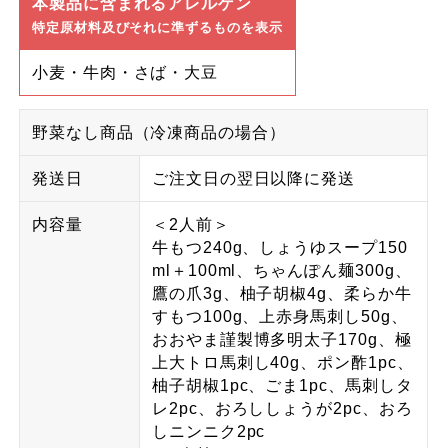
本製品に含まれるアレルゲン
特定原材料及びそれに準ずるものを表示
小麦・牛肉・さば・大豆
野菜なし商品（冷凍商品の場合）
発送日
ご注文日の翌日以降に発送
内容量
＜2人前＞
牛もつ240g、しょうゆスープ150
ml＋100ml、ちゃんぽん麺300g、
鷹の爪3g、柚子胡椒4g、柔らか牛
すもつ100g、上赤身馬刺し50g、
おおやま謹製博多明太子170g、極
上大トロ馬刺し40g、ポン酢1pc、
柚子胡椒1pc、ごま1pc、馬刺しタ
レ2pc、おろししょうが2pc、おろ
しニンニク2pc