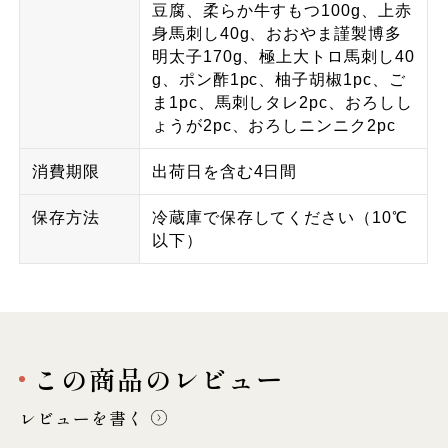
豆腐、柔らか牛すもつ100g、上赤
身馬刺し40g、おおやま謹製博多
明太子170g、極上大トロ馬刺し40
g、ポン酢1pc、柚子胡椒1pc、ご
ま1pc、馬刺しタレ2pc、おろしし
ょうが2pc、おろしニンニク2pc
消費期限
出荷日を含む4日間
保存方法
冷蔵庫で保存してください（10℃
以下）
この商品のレビュー
レビューを書く