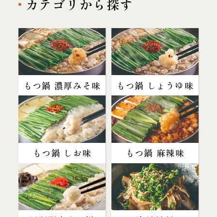
カテゴリから探す
もつ鍋 濃厚みそ味
もつ鍋 しょうゆ味
もつ鍋 しお味
もつ鍋 麻辣味