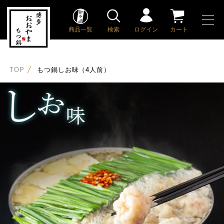
商品一覧
検索
ログイン
カート
TOP
もつ鍋しお味（4人前）