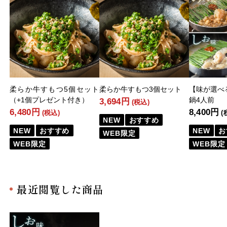
柔らか牛すもつ5個セット
柔らか牛すもつ3個セット
【味が選べ
（+1個プレゼント付き）
鍋4人前
3,694円
(税込)
6,480円
8,400円
(税込)
(
NEW
おすすめ
NEW
おすすめ
NEW
お
WEB限定
WEB限定
WEB限定
最近閲覧した商品