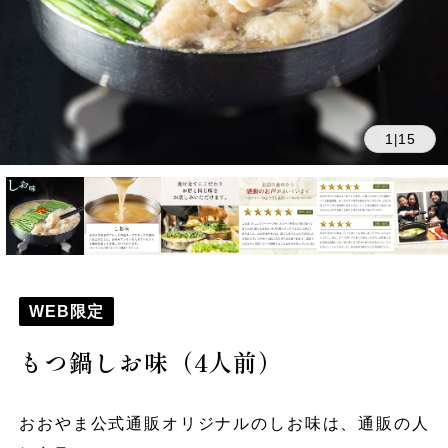
1
15
|
WEB限定
もつ鍋しお味（4人前）
おおやま公式通販オリジナルのしお味は、通販の人