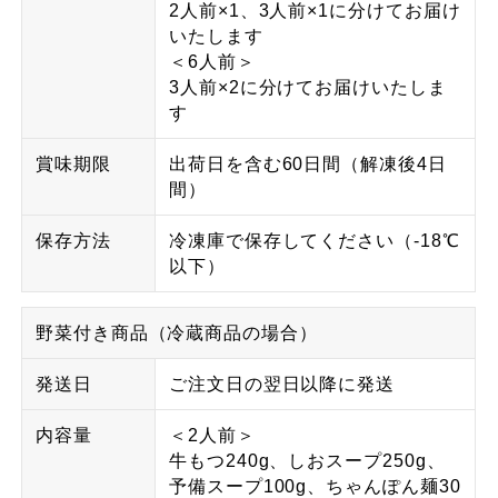
2人前×1、3人前×1に分けてお届け
いたします
＜6人前＞
3人前×2に分けてお届けいたしま
す
賞味期限
出荷日を含む60日間（解凍後4日
間）
保存方法
冷凍庫で保存してください（-18℃
以下）
野菜付き商品（冷蔵商品の場合）
発送日
ご注文日の翌日以降に発送
内容量
＜2人前＞
牛もつ240g、しおスープ250g、
予備スープ100g、ちゃんぽん麺30