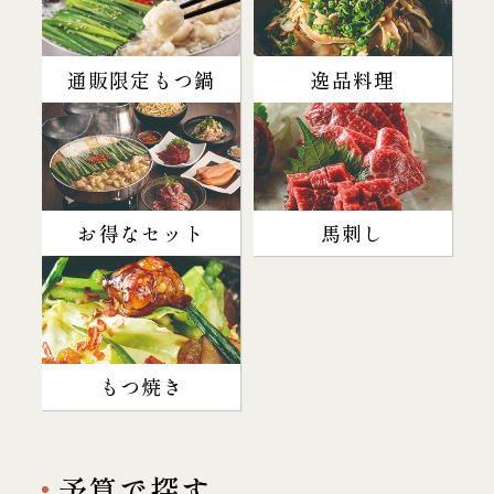
通販限定もつ鍋
逸品料理
お得なセット
馬刺し
もつ焼き
予算で探す