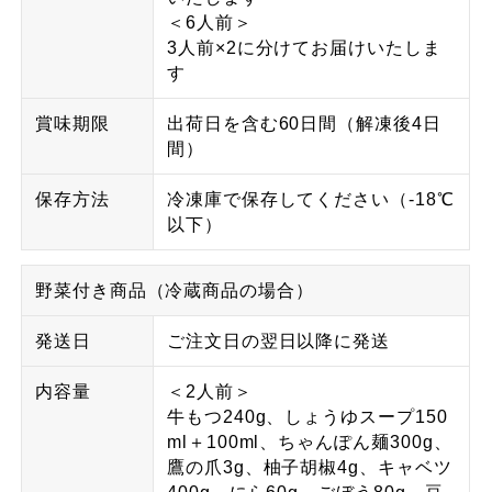
＜6人前＞
3人前×2に分けてお届けいたしま
す
賞味期限
出荷日を含む60日間（解凍後4日
間）
保存方法
冷凍庫で保存してください（-18℃
以下）
野菜付き商品（冷蔵商品の場合）
発送日
ご注文日の翌日以降に発送
内容量
＜2人前＞
牛もつ240g、しょうゆスープ150
ml＋100ml、ちゃんぽん麺300g、
鷹の爪3g、柚子胡椒4g、キャベツ