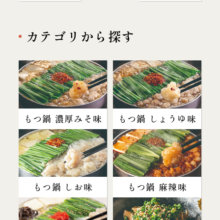
カテゴリから探す
もつ鍋 濃厚みそ味
もつ鍋 しょうゆ味
もつ鍋 しお味
もつ鍋 麻辣味