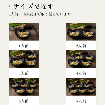
サイズ
で探す
1人前 〜 6人前まで取り揃えています
1人前
2人前
3人前
4人前
5人前
6人前