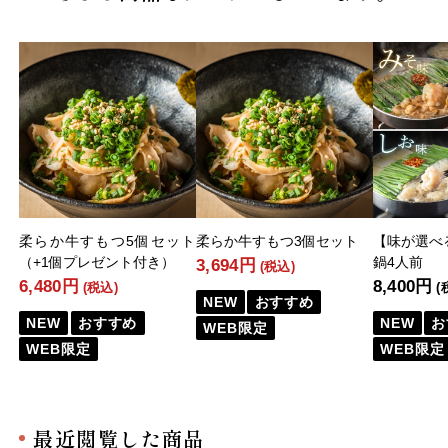
柔らか牛すもつ5個セット
柔らか牛すもつ3個セット
【味が選べ
（+1個プレゼント付き）
鍋4人前
3,694円
(税込)
6,480円
8,400円
(税込)
(
NEW
おすすめ
NEW
おすすめ
NEW
お
WEB限定
WEB限定
WEB限定
最近閲覧した商品