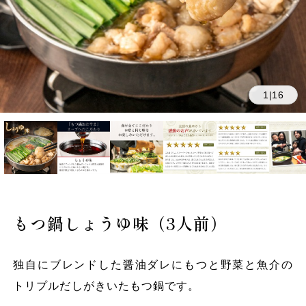
1
16
|
もつ鍋しょうゆ味（3人前）
独自にブレンドした醤油ダレにもつと野菜と魚介の
トリプルだしがきいたもつ鍋です。