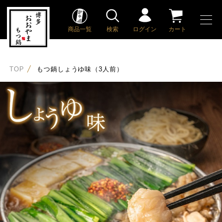
商品一覧
検索
ログイン
カート
TOP
もつ鍋しょうゆ味（3人前）