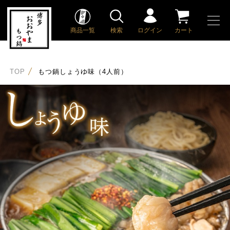
商品一覧
検索
ログイン
カート
TOP
もつ鍋しょうゆ味（4人前）