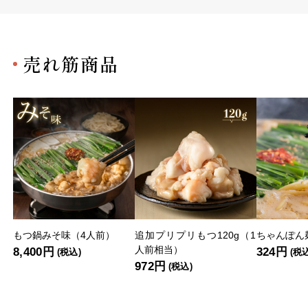
売れ筋商品
もつ鍋みそ味（4人前）
追加プリプリもつ120g（1
ちゃんぽん麺
人前相当）
8,400円
324円
(税込)
(税
972円
(税込)