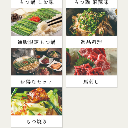
もつ鍋 しお味
もつ鍋 麻辣味
通販限定もつ鍋
逸品料理
お得なセット
馬刺し
もつ焼き