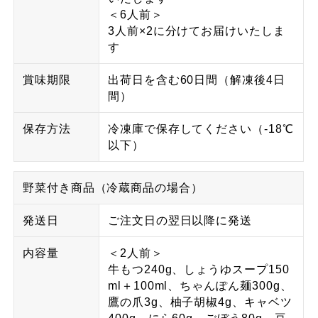
＜6人前＞
3人前×2に分けてお届けいたしま
す
賞味期限
出荷日を含む60日間（解凍後4日
間）
保存方法
冷凍庫で保存してください（-18℃
以下）
野菜付き商品（冷蔵商品の場合）
発送日
ご注文日の翌日以降に発送
内容量
＜2人前＞
牛もつ240g、しょうゆスープ150
ml＋100ml、ちゃんぽん麺300g、
鷹の爪3g、柚子胡椒4g、キャベツ