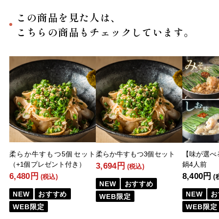
この商品を見た人は、
こちらの商品もチェックしています。
柔らか牛すもつ5個セット
柔らか牛すもつ3個セット
【味が選べ
（+1個プレゼント付き）
鍋4人前
3,694円
(税込)
6,480円
8,400円
(税込)
(
NEW
おすすめ
NEW
おすすめ
NEW
お
WEB限定
WEB限定
WEB限定