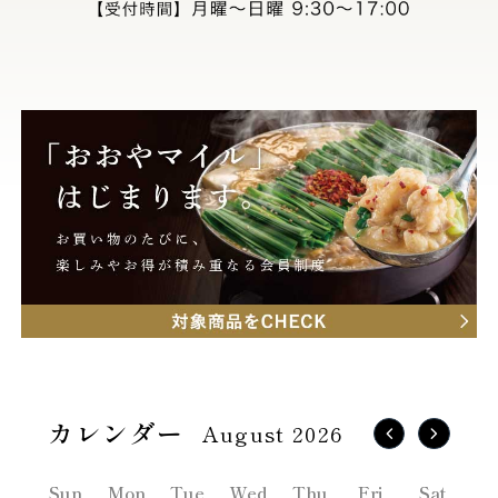
August 2026
Sun
Mon
Tue
Wed
Thu
Fri
Sat