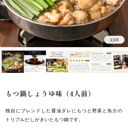
1
16
|
もつ鍋しょうゆ味（4人前）
独自にブレンドした醤油ダレにもつと野菜と魚介の
トリプルだしがきいたもつ鍋です。