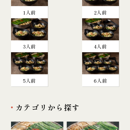
1人前
2人前
3人前
4人前
5人前
6人前
カテゴリから探す