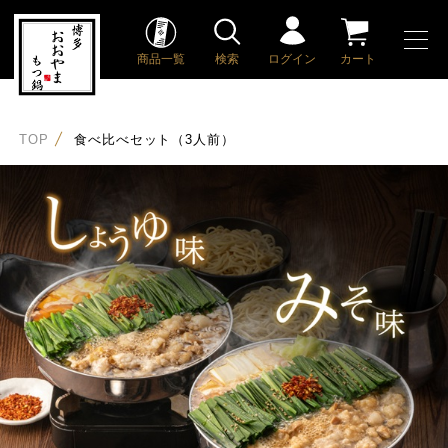
商品一覧
検索
ログイン
カート
TOP
食べ比べセット（3人前）