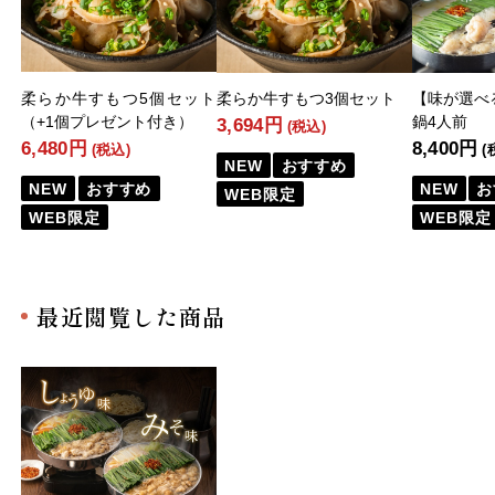
柔らか牛すもつ5個セット
柔らか牛すもつ3個セット
【味が選べ
（+1個プレゼント付き）
鍋4人前
3,694円
(税込)
6,480円
8,400円
(税込)
(
NEW
おすすめ
NEW
おすすめ
NEW
お
WEB限定
WEB限定
WEB限定
最近閲覧した商品