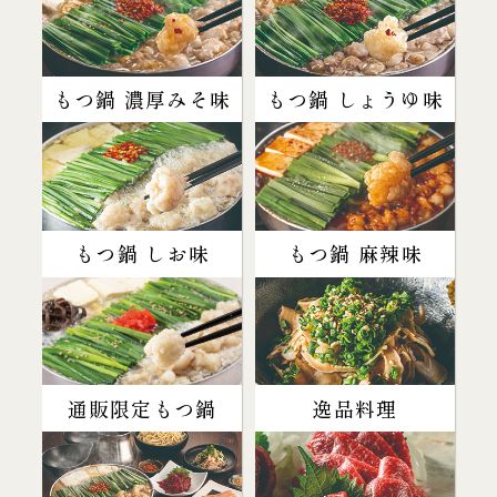
もつ鍋 濃厚みそ味
もつ鍋 しょうゆ味
もつ鍋 しお味
もつ鍋 麻辣味
通販限定もつ鍋
逸品料理