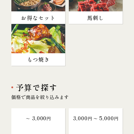
お得なセット
馬刺し
もつ焼き
予算で探す
価格で商品を絞り込みます
3,000
3,000
5,000
～
円
円 〜
円