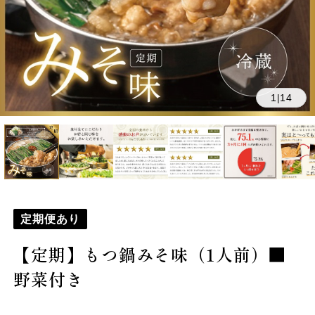
1
14
|
定期便あり
【定期】もつ鍋みそ味（1人前）■
野菜付き