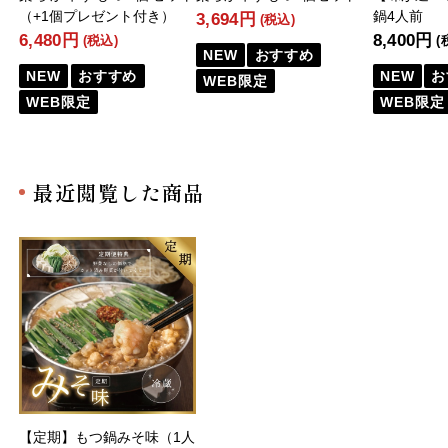
（+1個プレゼント付き）
鍋4人前
3,694円
(税込)
6,480円
8,400円
(税込)
(
NEW
おすすめ
NEW
おすすめ
NEW
お
WEB限定
WEB限定
WEB限定
最近閲覧した商品
【定期】もつ鍋みそ味（1人