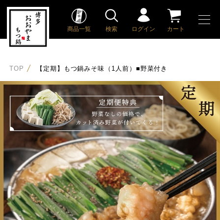
商品一覧
検索
ログイン
カート
TOP
【定期】もつ鍋みそ味（1人前）■野菜付き