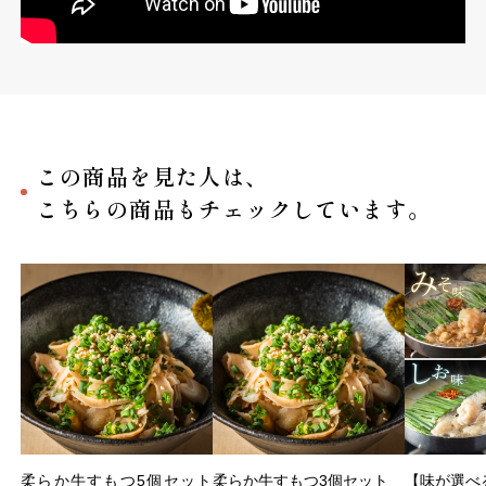
この商品を見た人は、
こちらの商品もチェックしています。
柔らか牛すもつ5個セット
柔らか牛すもつ3個セット
【味が選べ