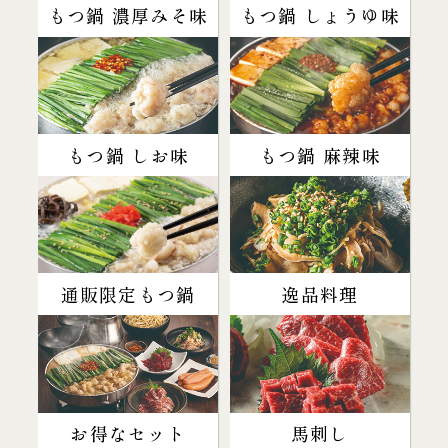
もつ鍋 濃厚みそ味
もつ鍋 しょうゆ味
もつ鍋 しお味
もつ鍋 麻辣味
通販限定もつ鍋
逸品料理
お得なセット
馬刺し