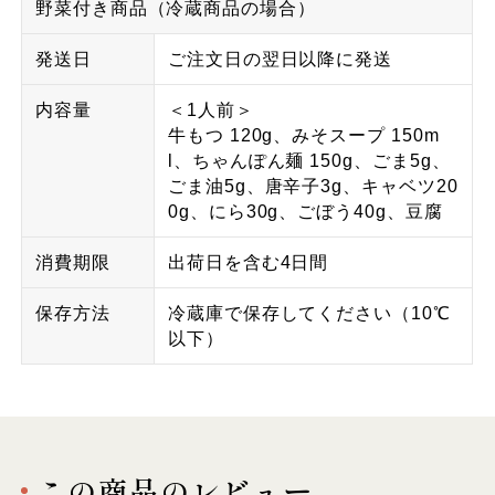
野菜付き商品（冷蔵商品の場合）
発送日
ご注文日の翌日以降に発送
内容量
＜1人前＞
牛もつ 120g、みそスープ 150m
l、ちゃんぽん麺 150g、ごま5g、
ごま油5g、唐辛子3g、キャベツ20
0g、にら30g、ごぼう40g、豆腐
消費期限
出荷日を含む4日間
保存方法
冷蔵庫で保存してください（10℃
以下）
この商品のレビュー