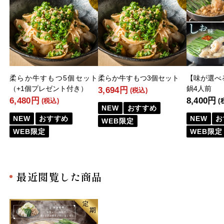
柔らか牛すもつ5個セット
柔らか牛すもつ3個セット
【味が選べ
（+1個プレゼント付き）
鍋4人前
3,694円
(税込)
6,480円
8,400円
(税込)
(
NEW
おすすめ
NEW
おすすめ
NEW
お
WEB限定
WEB限定
WEB限定
最近閲覧した商品