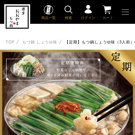
商品一覧
検索
ログイン
カート
TOP
もつ鍋 しょうゆ味
【定期】もつ鍋しょうゆ味（3人前）