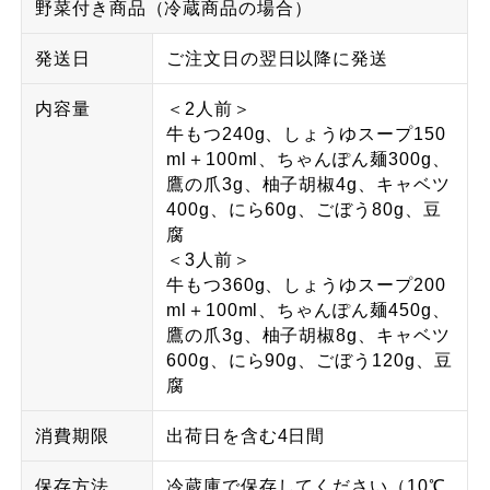
野菜付き商品（冷蔵商品の場合）
発送日
ご注文日の翌日以降に発送
内容量
＜2人前＞
牛もつ240g、しょうゆスープ150
ml＋100ml、ちゃんぽん麺300g、
鷹の爪3g、柚子胡椒4g、キャベツ
400g、にら60g、ごぼう80g、豆
腐
＜3人前＞
牛もつ360g、しょうゆスープ200
ml＋100ml、ちゃんぽん麺450g、
鷹の爪3g、柚子胡椒8g、キャベツ
600g、にら90g、ごぼう120g、豆
腐
消費期限
出荷日を含む4日間
保存方法
冷蔵庫で保存してください（10℃