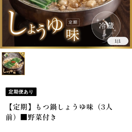
1
1
|
定期便あり
【定期】もつ鍋しょうゆ味（3人
前）■野菜付き