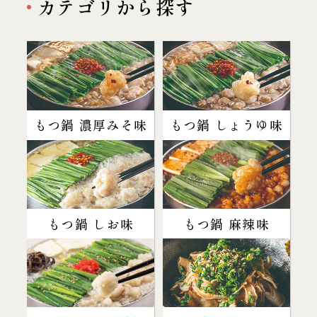
カテゴリから探す
もつ鍋 濃厚みそ味
もつ鍋 しょうゆ味
もつ鍋 しお味
もつ鍋 麻辣味