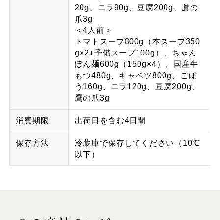
20g、ニラ90g、豆腐200g、鷹の
爪3g
＜4人前＞
トマトスープ800g（本スープ350
g×2+予備スープ100g）、ちゃん
ぽん麺600g（150g×4）、国産牛
もつ480g、キャベツ800g、ごぼ
う160g、ニラ120g、豆腐200g、
鷹の爪3g
消費期限
出荷日を含む4日間
保存方法
冷蔵庫で保存してください（10℃
以下）