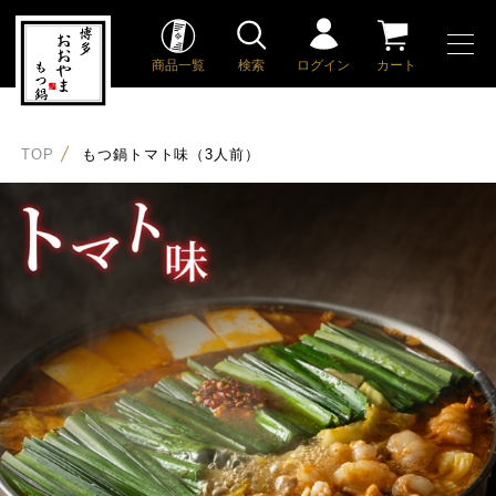
商品一覧
検索
ログイン
カート
TOP
もつ鍋トマト味（3人前）