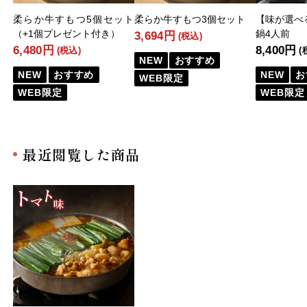
柔らか牛すもつ5個セット
柔らか牛すもつ3個セット
【味が選べ
（+1個プレゼント付き）
鍋4人前
3,694円
(税込)
6,480円
8,400円
(税込)
(
NEW
おすすめ
NEW
おすすめ
NEW
お
WEB限定
WEB限定
WEB限定
最近閲覧した商品