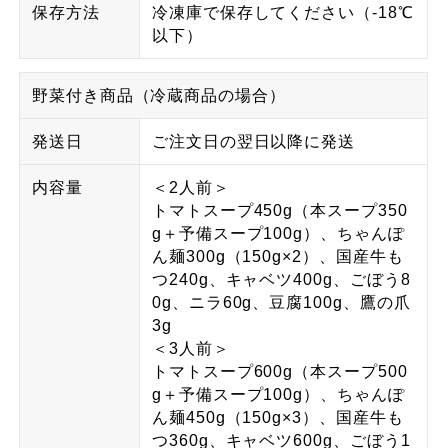
保存方法
冷凍庫で保存してください（-18℃
以下）
野菜付き商品（冷蔵商品の場合）
発送日
ご注文日の翌日以降に発送
内容量
＜2人前＞
トマトスープ450g（本スープ350
g＋予備スープ100g）、ちゃんぽ
ん麺300g（150g×2）、国産牛も
つ240g、キャベツ400g、ごぼう8
0g、ニラ60g、豆腐100g、鷹の爪
3g
＜3人前＞
トマトスープ600g（本スープ500
g＋予備スープ100g）、ちゃんぽ
ん麺450g（150g×3）、国産牛も
つ360g、キャベツ600g、ごぼう1