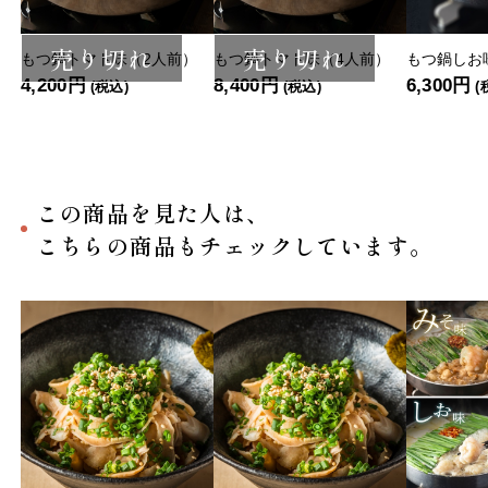
売り切れ
売り切れ
もつ鍋トマト味（2人前）
もつ鍋トマト味（4人前）
もつ鍋しお
4,200円
8,400円
6,300円
(税込)
(税込)
(
この商品を見た人は、
こちらの商品もチェックしています。