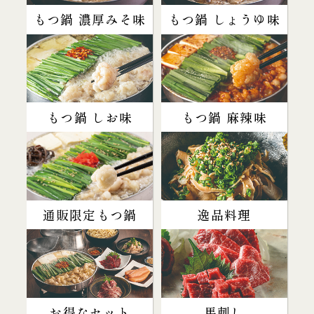
もつ鍋 濃厚みそ味
もつ鍋 しょうゆ味
もつ鍋 しお味
もつ鍋 麻辣味
通販限定もつ鍋
逸品料理
お得なセット
馬刺し