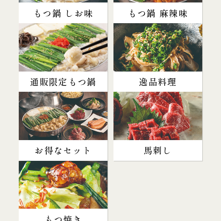
もつ鍋 しお味
もつ鍋 麻辣味
通販限定もつ鍋
逸品料理
お得なセット
馬刺し
もつ焼き