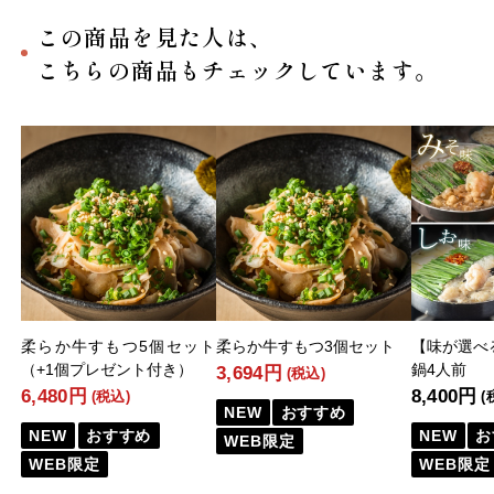
この商品を見た人は、
こちらの商品もチェックしています。
柔らか牛すもつ5個セット
柔らか牛すもつ3個セット
【味が選べ
（+1個プレゼント付き）
鍋4人前
3,694円
(税込)
6,480円
8,400円
(税込)
(
NEW
おすすめ
NEW
おすすめ
NEW
お
WEB限定
WEB限定
WEB限定