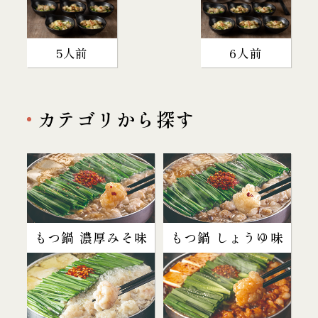
5人前
6人前
カテゴリから探す
もつ鍋 濃厚みそ味
もつ鍋 しょうゆ味