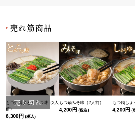
売れ筋商品
売り切れ
もつ鍋博多とんこつ味（3人
もつ鍋みそ味（2人前）
もつ鍋しょ
前）
4,200円
4,200円
(税込)
(
6,300円
(税込)