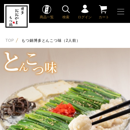
商品一覧
検索
ログイン
カート
TOP
もつ鍋博多とんこつ味（2人前）