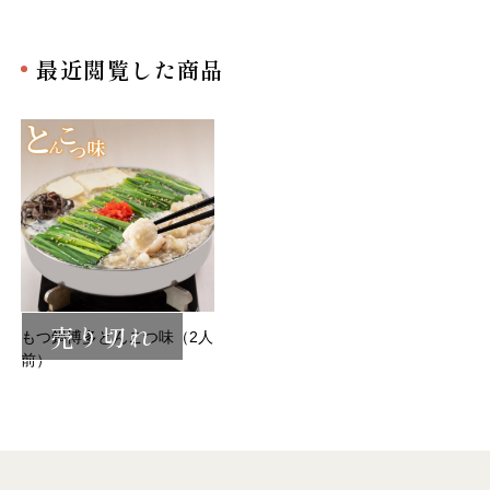
最近閲覧した商品
売り切れ
もつ鍋博多とんこつ味（2人
前）