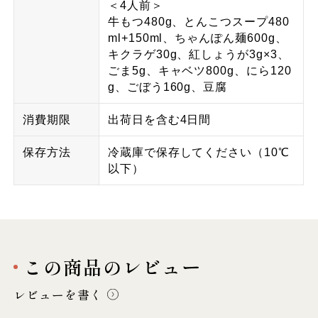
＜4人前＞
牛もつ480g、とんこつスープ480
ml+150ml、ちゃんぽん麺600g、
キクラゲ30g、紅しょうが3g×3、
ごま5g、キャベツ800g、にら120
g、ごぼう160g、豆腐
消費期限
出荷日を含む4日間
保存方法
冷蔵庫で保存してください（10℃
以下）
この商品のレビュー
レビューを書く