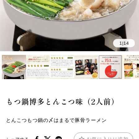
1
14
|
もつ鍋博多とんこつ味（2人前）
とんこつもつ鍋の〆はまるで豚骨ラーメン