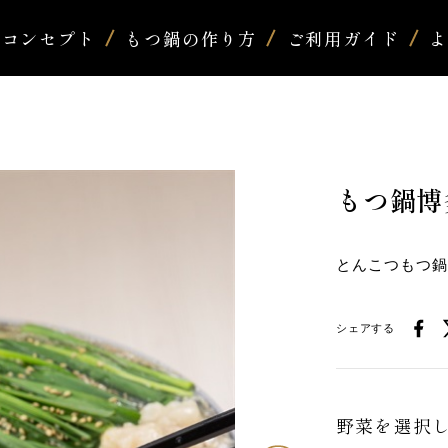
コンセプト
もつ鍋の作り方
ご利用ガイド
もつ鍋博
とんこつもつ
シェアする
野菜を選択