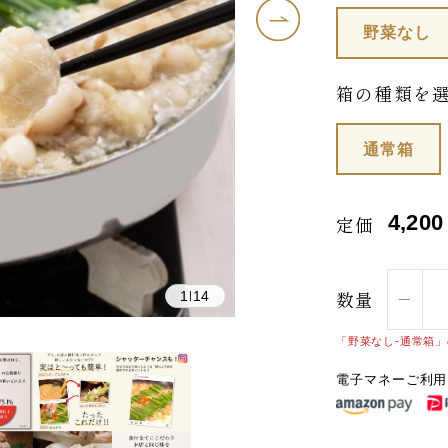
野菜なし
箱の種類を
通常箱
4,200
定価
数量
1
14
|
「野菜なし-通常箱
電子マネーご利用