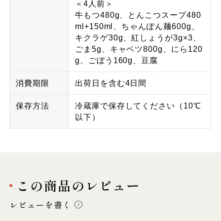
＜4人前＞
牛もつ480g、とんこつスープ480
ml+150ml、ちゃんぽん麺600g、
キクラゲ30g、紅しょうが3g×3、
ごま5g、キャベツ800g、にら120
g、ごぼう160g、豆腐
消費期限
出荷日を含む4日間
保存方法
冷蔵庫で保存してください（10℃
以下）
この商品のレビュー
レビューを書く