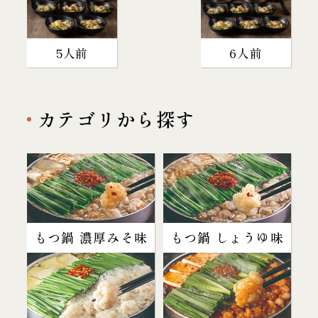
5人前
6人前
カテゴリから探す
もつ鍋 濃厚みそ味
もつ鍋 しょうゆ味