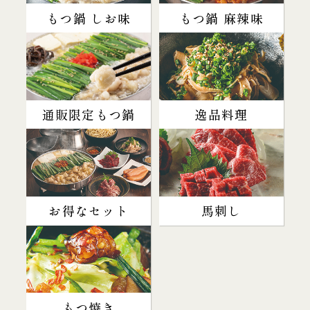
もつ鍋 しお味
もつ鍋 麻辣味
通販限定もつ鍋
逸品料理
お得なセット
馬刺し
もつ焼き