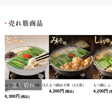
売れ筋商品
売り切れ
もつ鍋博多とんこつ味（3人
もつ鍋みそ味（2人前）
もつ鍋しょ
前）
4,200円
4,200円
(税込)
(
6,300円
(税込)