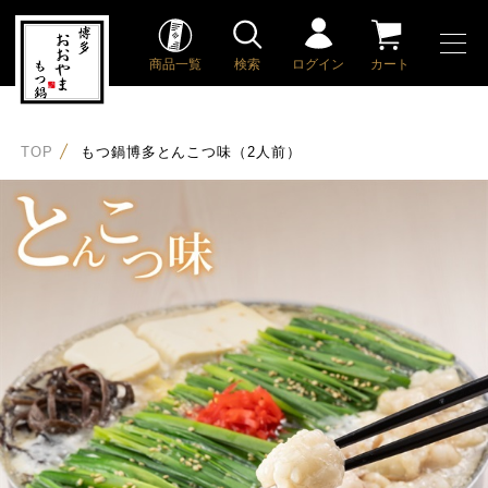
商品一覧
検索
ログイン
カート
TOP
もつ鍋博多とんこつ味（2人前）