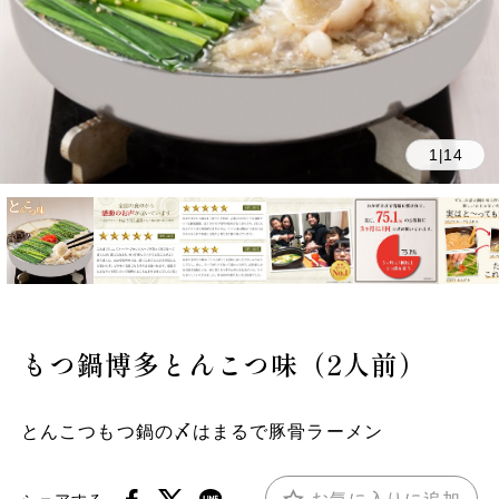
1
14
|
もつ鍋博多とんこつ味（2人前）
とんこつもつ鍋の〆はまるで豚骨ラーメン