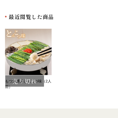
最近閲覧した商品
売り切れ
もつ鍋博多とんこつ味（2人
前）