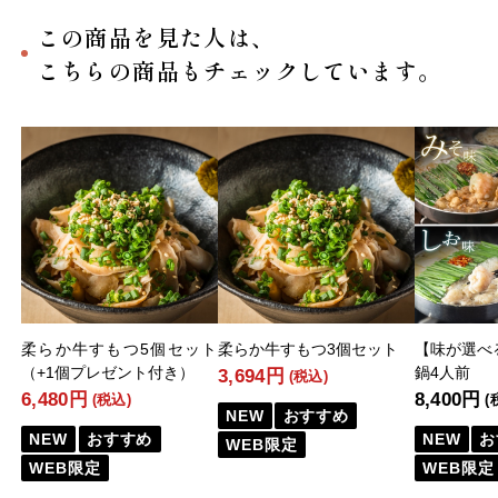
この商品を見た人は、
こちらの商品もチェックしています。
柔らか牛すもつ5個セット
柔らか牛すもつ3個セット
【味が選べ
（+1個プレゼント付き）
鍋4人前
3,694円
(税込)
6,480円
8,400円
(税込)
(
NEW
おすすめ
NEW
おすすめ
NEW
お
WEB限定
WEB限定
WEB限定