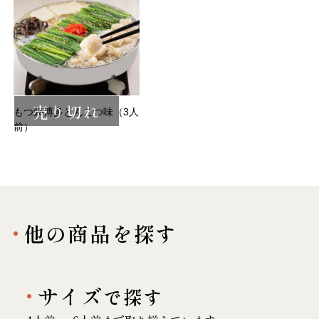
売り切れ
もつ鍋博多とんこつ味（3人
前）
他の商品を探す
サイズ
で探す