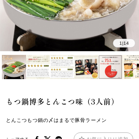
1
14
|
もつ鍋博多とんこつ味（3人前）
とんこつもつ鍋の〆はまるで豚骨ラーメン