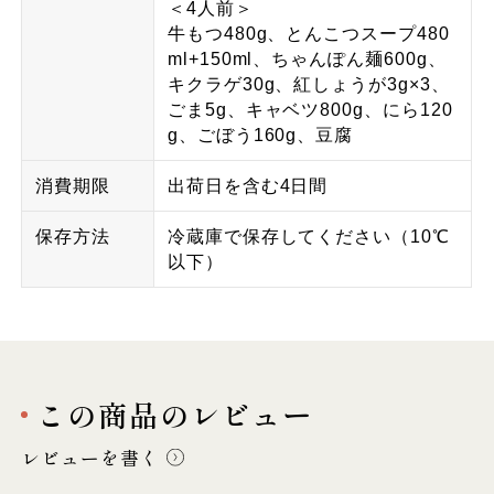
＜4人前＞
牛もつ480g、とんこつスープ480
ml+150ml、ちゃんぽん麺600g、
キクラゲ30g、紅しょうが3g×3、
ごま5g、キャベツ800g、にら120
g、ごぼう160g、豆腐
消費期限
出荷日を含む4日間
保存方法
冷蔵庫で保存してください（10℃
以下）
この商品のレビュー
レビューを書く