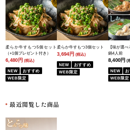
柔らか牛すもつ5個セット
柔らか牛すもつ3個セット
【味が選べ
（+1個プレゼント付き）
鍋4人前
3,694円
(税込)
6,480円
8,400円
(税込)
(
NEW
おすすめ
NEW
おすすめ
NEW
お
WEB限定
WEB限定
WEB限定
最近閲覧した商品