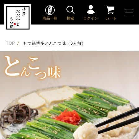
商品一覧
検索
ログイン
カート
TOP
もつ鍋博多とんこつ味（3人前）