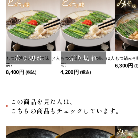
売り切れ
売り切れ
もつ鍋博多とんこつ味（4人
もつ鍋博多とんこつ味（2人
もつ鍋みそ
前）
前）
6,300円
(
8,400円
4,200円
(税込)
(税込)
この商品を見た人は、
こちらの商品もチェックしています。