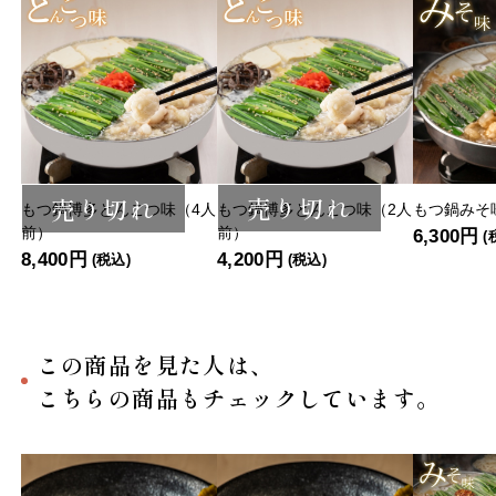
売り切れ
売り切れ
もつ鍋博多とんこつ味（4人
もつ鍋博多とんこつ味（2人
もつ鍋みそ
前）
前）
6,300円
(
8,400円
4,200円
(税込)
(税込)
この商品を見た人は、
こちらの商品もチェックしています。