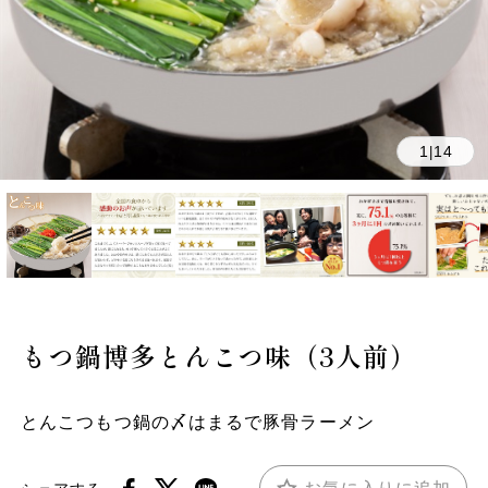
1
14
|
もつ鍋博多とんこつ味（3人前）
とんこつもつ鍋の〆はまるで豚骨ラーメン