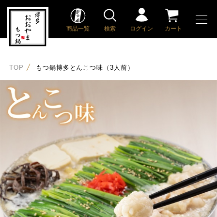
商品一覧
検索
ログイン
カート
TOP
もつ鍋博多とんこつ味（3人前）