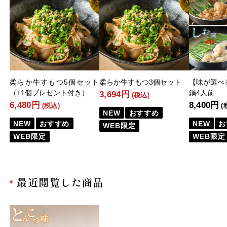
柔らか牛すもつ5個セット
柔らか牛すもつ3個セット
【味が選べ
（+1個プレゼント付き）
鍋4人前
3,694円
(税込)
6,480円
8,400円
(税込)
(
NEW
おすすめ
NEW
おすすめ
NEW
お
WEB限定
WEB限定
WEB限定
最近閲覧した商品