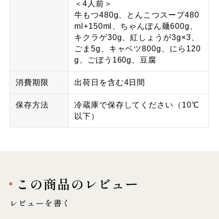
＜4人前＞
牛もつ480g、とんこつスープ480
ml+150ml、ちゃんぽん麺600g、
キクラゲ30g、紅しょうが3g×3、
ごま5g、キャベツ800g、にら120
g、ごぼう160g、豆腐
消費期限
出荷日を含む4日間
保存方法
冷蔵庫で保存してください（10℃
以下）
この商品のレビュー
レビューを書く