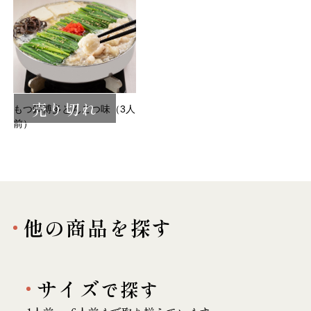
売り切れ
もつ鍋博多とんこつ味（3人
前）
他の商品を探す
サイズ
で探す