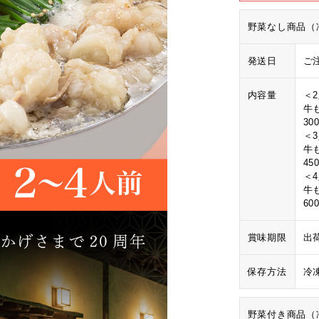
野菜なし商品（
発送日
ご
内容量
＜
牛も
30
＜
牛も
45
＜
牛も
60
賞味期限
出
保存方法
冷
野菜付き商品（