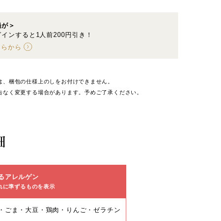
鍋が＞
インすると1人前200円引き！
ちらから
は、梱包の仕様上のしをお付けできません。
告なく変更する場合があります。予めご了承ください。
細
るアレルゲン
れに準ずるものを表示
・ごま・大豆・鶏肉・りんご・ゼラチン