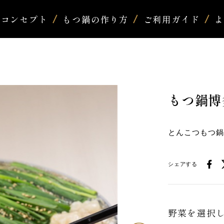
コンセプト
もつ鍋の作り方
ご利用ガイド
もつ鍋博
とんこつもつ
シェアする
野菜を選択