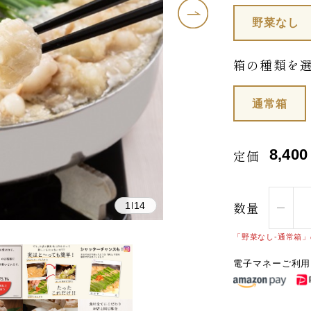
野菜なし
箱の種類を
通常箱
8,400
定価
数量
1
14
|
「野菜なし-通常箱
電子マネーご利用