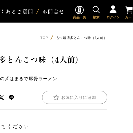
よくあるご質問
お問合せ
商品一覧
検索
ログイン
カー
TOP
もつ鍋博多とんこつ味（4人前）
多とんこつ味（4人前）
鍋の〆はまるで豚骨ラーメン
お気に入りに追加
してください