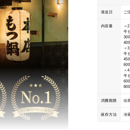
発送日
ご
内容量
＜
牛も
3
40
＜
牛も
4
60
＜
牛も
6
80
消費期限
出
保存方法
冷