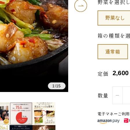
野菜を選択
野菜なし
箱の種類を
通常箱
2,600
定価
1
15
|
数量
電子マネーご利用