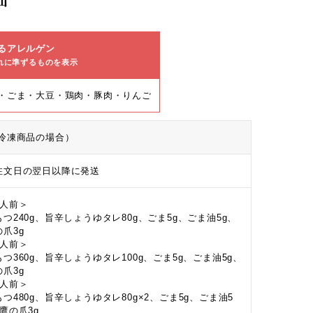
るアレルゲン
れに準ずるものを表示
・ごま・大豆・鶏肉・豚肉・りんご
冷凍商品の場合）
注文日の翌日以降に発送
2人前＞
もつ240g、旨辛しょうゆタレ80g、ごま5g、ごま油5g、
の爪3g
3人前＞
もつ360g、旨辛しょうゆタレ100g、ごま5g、ごま油5g、
の爪3g
4人前＞
もつ480g、旨辛しょうゆタレ80g×2、ごま5g、ごま油5
鷹の爪3g