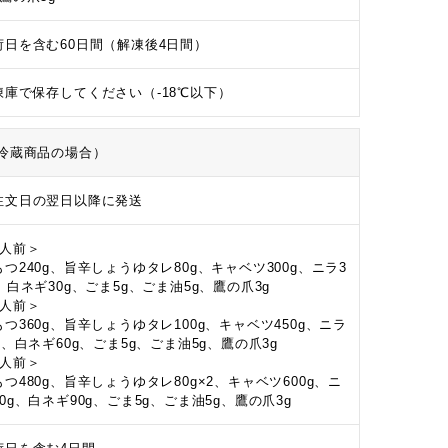
荷日を含む60日間（解凍後4日間）
凍庫で保存してください（-18℃以下）
冷蔵商品の場合）
注文日の翌日以降に発送
2人前＞
もつ240g、旨辛しょうゆタレ80g、キャベツ300g、ニラ3
g、白ネギ30g、ごま5g、ごま油5g、鷹の爪3g
3人前＞
もつ360g、旨辛しょうゆタレ100g、キャベツ450g、ニラ
g、白ネギ60g、ごま5g、ごま油5g、鷹の爪3g
4人前＞
もつ480g、旨辛しょうゆタレ80g×2、キャベツ600g、ニ
0g、白ネギ90g、ごま5g、ごま油5g、鷹の爪3g