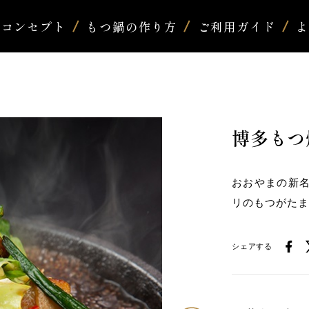
コンセプト
もつ鍋の作り方
ご利用ガイド
博多もつ
おおやまの新
リのもつがた
シェアする