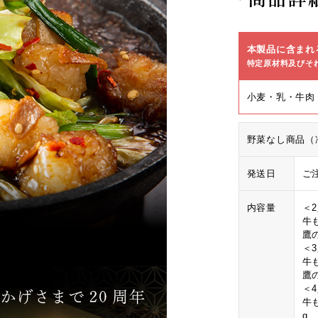
本製品に含まれ
特定原材料及びそ
小麦・乳・牛肉
野菜なし商品（
発送日
ご
内容量
＜
牛
鷹
＜
牛
鷹
＜
牛
g、