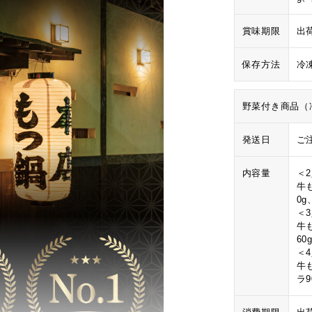
賞味期限
出
保存方法
冷
野菜付き商品（
発送日
ご
内容量
＜
牛
0
＜
牛
60
＜
牛
ラ9