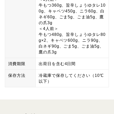
牛もつ360g、旨辛しょうゆタレ10
0g、キャベツ450g、ニラ60g、白
ネギ60g、ごま5g、ごま油5g、鷹
の爪3g
＜4人前＞
牛もつ480g、旨辛しょうゆタレ80
g×2、キャベツ600g、ニラ90g、
白ネギ90g、ごま5g、ごま油5g、
鷹の爪3g
消費期限
出荷日を含む4日間
保存方法
冷蔵庫で保存してください（10℃
以下）