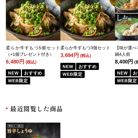
柔らか牛すもつ5個セット
柔らか牛すもつ3個セット
【味が選べ
（+1個プレゼント付き）
鍋4人前
3,694円
(税込)
6,480円
8,400円
(税込)
(
NEW
おすすめ
NEW
おすすめ
NEW
お
WEB限定
WEB限定
WEB限定
最近閲覧した商品