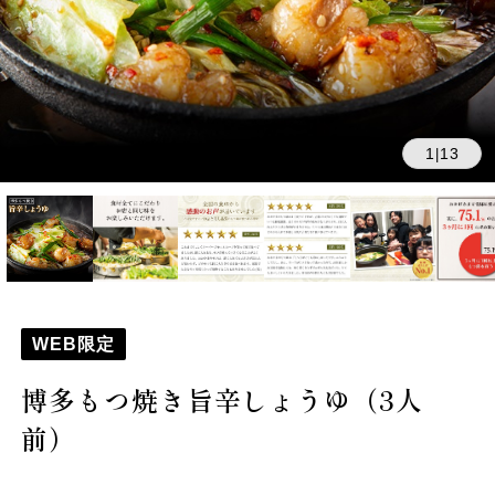
1
13
|
WEB限定
博多もつ焼き旨辛しょうゆ（3人
前）