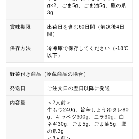
g×2、ごま5g、ごま油5g、鷹の爪
3g
賞味期限
出荷日を含む60日間（解凍後4日
間）
保存方法
冷凍庫で保存してください（-18℃
以下）
野菜付き商品（冷蔵商品の場合）
発送日
ご注文日の翌日以降に発送
内容量
＜2人前＞
牛もつ240g、旨辛しょうゆタレ80
g、キャベツ300g、ニラ30g、白
ネギ30g、ごま5g、ごま油5g、鷹
の爪3g
＜3人前＞