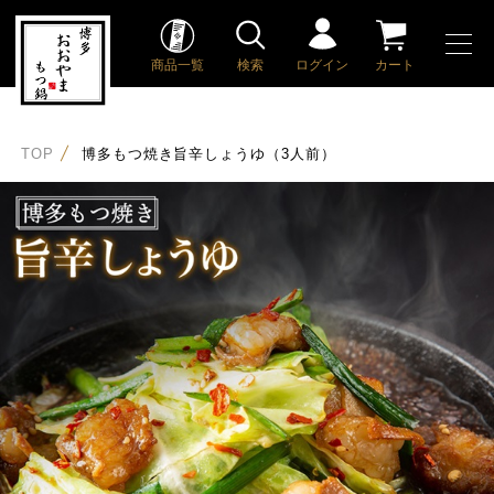
商品一覧
検索
ログイン
カート
TOP
博多もつ焼き旨辛しょうゆ（3人前）