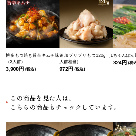
博多もつ焼き旨辛キムチ味
追加プリプリもつ120g（1
ちゃんぽん麺
（3人前）
人前相当）
324円
(税
3,900円
972円
(税込)
(税込)
この商品を見た人は、
こちらの商品もチェックしています。