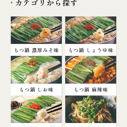
カテゴリから探す
もつ鍋 濃厚みそ味
もつ鍋 しょうゆ味
もつ鍋 しお味
もつ鍋 麻辣味