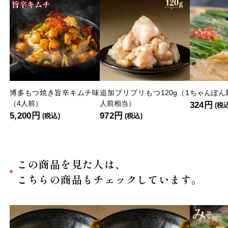
博多もつ焼き旨辛キムチ味
追加プリプリもつ120g（1
ちゃんぽん麺
（4人前）
人前相当）
324円
(税
5,200円
972円
(税込)
(税込)
この商品を見た人は、
こちらの商品もチェックしています。