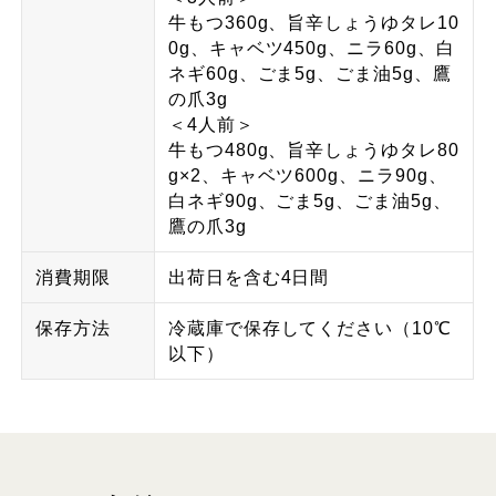
牛もつ360g、旨辛しょうゆタレ10
0g、キャベツ450g、ニラ60g、白
ネギ60g、ごま5g、ごま油5g、鷹
の爪3g
＜4人前＞
牛もつ480g、旨辛しょうゆタレ80
g×2、キャベツ600g、ニラ90g、
白ネギ90g、ごま5g、ごま油5g、
鷹の爪3g
消費期限
出荷日を含む4日間
保存方法
冷蔵庫で保存してください（10℃
以下）