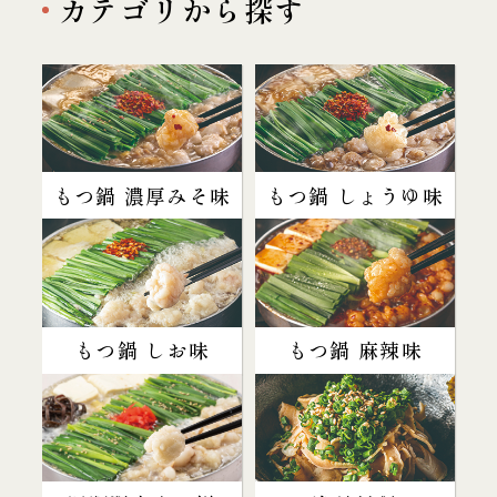
カテゴリから探す
もつ鍋 濃厚みそ味
もつ鍋 しょうゆ味
もつ鍋 しお味
もつ鍋 麻辣味