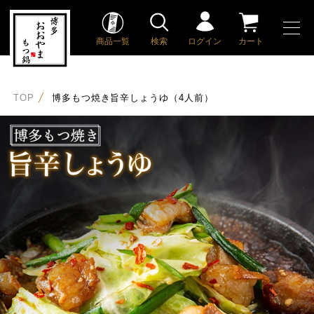
商品一覧
検索
ログイン
カート
TOP
博多もつ焼き旨辛しょうゆ（4人前）