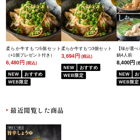
柔らか牛すもつ5個セット
柔らか牛すもつ3個セット
【味が選べ
（+1個プレゼント付き）
鍋4人前
3,694円
(税込)
6,480円
8,400円
(税込)
(
NEW
おすすめ
NEW
おすすめ
NEW
お
WEB限定
WEB限定
WEB限定
最近閲覧した商品