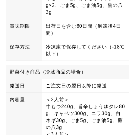
g×2、ごま5g、ごま油5g、鷹の爪
3g
賞味期限
出荷日を含む60日間（解凍後4日
間）
保存方法
冷凍庫で保存してください（-18℃
以下）
野菜付き商品（冷蔵商品の場合）
発送日
ご注文日の翌日以降に発送
内容量
＜2人前＞
牛もつ240g、旨辛しょうゆタレ80
g、キャベツ300g、ニラ30g、白
ネギ30g、ごま5g、ごま油5g、鷹
の爪3g
＜3人前＞