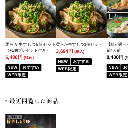
柔らか牛すもつ5個セット
柔らか牛すもつ3個セット
【味が選べ
（+1個プレゼント付き）
鍋4人前
3,694円
(税込)
6,480円
8,400円
(税込)
(
NEW
おすすめ
NEW
おすすめ
NEW
お
WEB限定
WEB限定
WEB限定
最近閲覧した商品