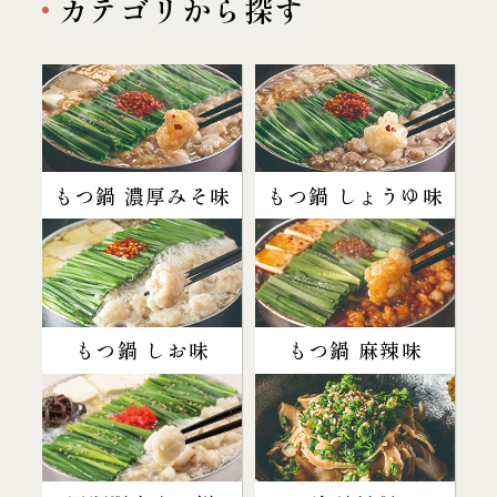
カテゴリから探す
もつ鍋 濃厚みそ味
もつ鍋 しょうゆ味
もつ鍋 しお味
もつ鍋 麻辣味