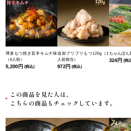
博多もつ焼き旨辛キムチ味
追加プリプリもつ120g（1
ちゃんぽん麺
（4人前）
人前相当）
324円
(税
5,200円
972円
(税込)
(税込)
この商品を見た人は、
こちらの商品もチェックしています。