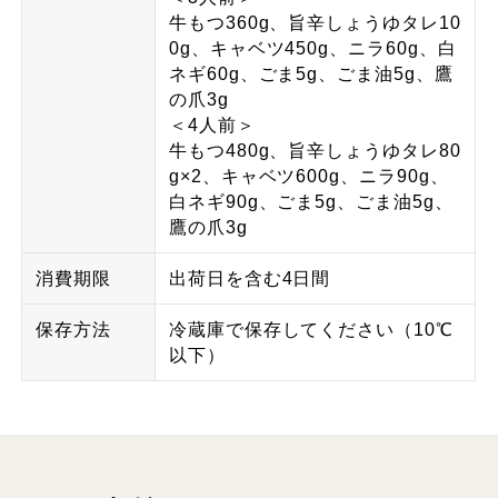
牛もつ360g、旨辛しょうゆタレ10
0g、キャベツ450g、ニラ60g、白
ネギ60g、ごま5g、ごま油5g、鷹
の爪3g
＜4人前＞
牛もつ480g、旨辛しょうゆタレ80
g×2、キャベツ600g、ニラ90g、
白ネギ90g、ごま5g、ごま油5g、
鷹の爪3g
消費期限
出荷日を含む4日間
保存方法
冷蔵庫で保存してください（10℃
以下）