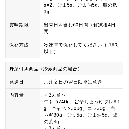
g×2、ごま5g、ごま油5g、鷹の爪
3g
賞味期限
出荷日を含む60日間（解凍後4日
間）
保存方法
冷凍庫で保存してください（-18℃
以下）
野菜付き商品（冷蔵商品の場合）
発送日
ご注文日の翌日以降に発送
内容量
＜2人前＞
牛もつ240g、旨辛しょうゆタレ80
g、キャベツ300g、ニラ30g、白
ネギ30g、ごま5g、ごま油5g、鷹
の爪3g
＜3人前＞