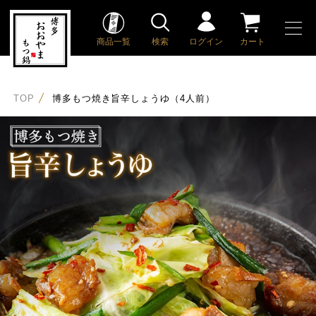
商品一覧
検索
ログイン
カート
TOP
博多もつ焼き旨辛しょうゆ（4人前）