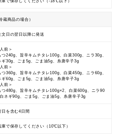
凍庫で保存してください（-18℃以下）
冷蔵商品の場合）
注文日の翌日以降に発送
2人前＞
つ240g、旨辛キムチタレ100g、白菜300g、ニラ30g、
ネギ30g、ごま5g、ごま油5g、糸唐辛子3g
3人前＞
つ360g、旨辛キムチタレ100g、白菜450g、ニラ60g、
ネギ60g、ごま5g、ごま油5g、糸唐辛子3g
4人前＞
つ480g、旨辛キムチタレ100g×2、白菜600g、ニラ90
、白ネギ90g、ごま5g、ごま油5g、糸唐辛子3g
荷日を含む4日間
蔵庫で保存してください（10℃以下）