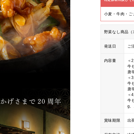
小麦・牛肉・ご
野菜なし商品（
発送日
ご
内容量
＜
牛
唐
＜
牛
唐
＜
牛
g
賞味期限
出