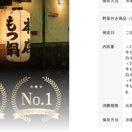
保存方法
冷
野菜付き商品（
発送日
ご
内容量
＜
牛も
白
＜
牛も
白
＜
牛も
g
消費期限
出
保存方法
冷