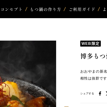
コンセプト
もつ鍋の作り方
ご利用ガイド
WEB限定
博多もつ
おおやまの新
相性は抜群で
シェアする