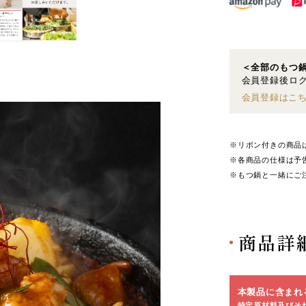
＜全部のもつ
会員登録後ログ
会員登録はこ
※リボン付きの商品
※各商品の仕様は予
※もつ鍋と一緒にご
商品詳
本製品に含まれ
特定原材料及びそ