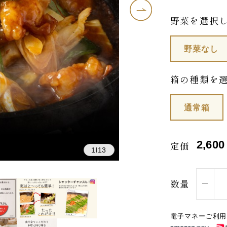
野菜を選択
野菜なし
箱の種類を
通常箱
2,600
定価
1
13
|
数量
電子マネーご利用