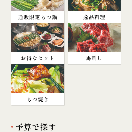
通販限定もつ鍋
逸品料理
お得なセット
馬刺し
もつ焼き
予算で探す