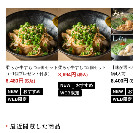
柔らか牛すもつ5個セット
柔らか牛すもつ3個セット
【味が選べ
（+1個プレゼント付き）
鍋4人前
3,694円
(税込)
6,480円
8,400円
(税込)
(
NEW
おすすめ
NEW
おすすめ
NEW
お
WEB限定
WEB限定
WEB限定
最近閲覧した商品