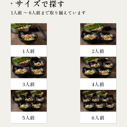
サイズ
で探す
1人前 〜 6人前まで取り揃えています
1人前
2人前
3人前
4人前
5人前
6人前