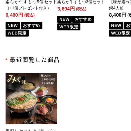
柔らか牛すもつ5個セット
柔らか牛すもつ3個セット
【味が選べ
（+1個プレゼント付き）
鍋4人前
3,694円
(税込)
6,480円
8,400円
(税込)
(
NEW
おすすめ
NEW
おすすめ
NEW
お
WEB限定
WEB限定
WEB限定
最近閲覧した商品