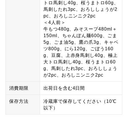
トロ馬刺し40g、桜うまトロ60g、
馬刺したれ3pc、おろししょうが2
pc、おろしニンニク2pc
＜4人前＞
牛もつ480g、みそスープ480ml＋
150ml、ちゃんぽん麺600g、ごま
5g、ごま油5g、鷹の爪3g、キャベ
ツ800g、にら120g、ごぼう160
g、豆腐、上赤身馬刺し40g、極上
大トロ馬刺し40g、桜うまトロ60
g、馬刺したれ3pc、おろししょう
が2pc、おろしニンニク2pc
消費期限
出荷日を含む4日間
保存方法
冷蔵庫で保存してください（10℃
以下）