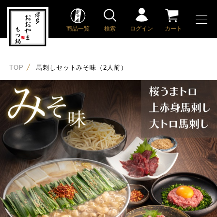
商品一覧
検索
ログイン
カート
TOP
馬刺しセットみそ味（2人前）