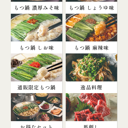
もつ鍋 濃厚みそ味
もつ鍋 しょうゆ味
もつ鍋 しお味
もつ鍋 麻辣味
通販限定もつ鍋
逸品料理
お得なセット
馬刺し