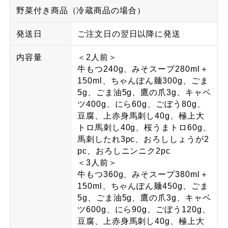
野菜付き商品（冷蔵商品の場合）
発送日
ご注文日の翌日以降に発送
内容量
＜2人前＞
牛もつ240g、みそスープ280ml＋
150ml、ちゃんぽん麺300g、ごま
5g、ごま油5g、鷹の爪3g、キャベ
ツ400g、にら60g、ごぼう80g、
豆腐、上赤身馬刺し40g、極上大
トロ馬刺し40g、桜うまトロ60g、
馬刺したれ3pc、おろししょうが2
pc、おろしニンニク2pc
＜3人前＞
牛もつ360g、みそスープ380ml＋
150ml、ちゃんぽん麺450g、ごま
5g、ごま油5g、鷹の爪3g、キャベ
ツ600g、にら90g、ごぼう120g、
豆腐、上赤身馬刺し40g、極上大