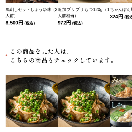
馬刺しセットしょうゆ味（2
追加プリプリもつ120g（1
ちゃんぽん麺
人前）
人前相当）
324円
(税
8,500円
972円
(税込)
(税込)
この商品を見た人は、
こちらの商品もチェックしています。