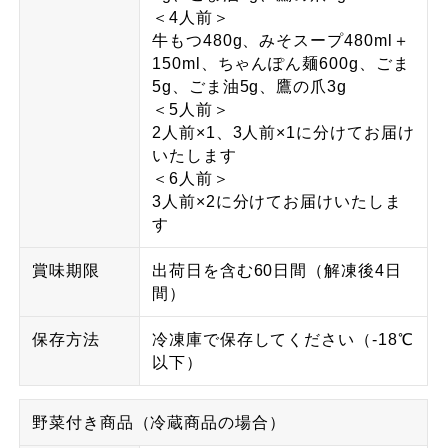
＜4人前＞
牛もつ480g、みそスープ480ml＋
150ml、ちゃんぽん麺600g、ごま
5g、ごま油5g、鷹の爪3g
＜5人前＞
2人前×1、3人前×1に分けてお届け
いたします
＜6人前＞
3人前×2に分けてお届けいたしま
す
賞味期限
出荷日を含む60日間（解凍後4日
間）
保存方法
冷凍庫で保存してください（-18℃
以下）
野菜付き商品（冷蔵商品の場合）