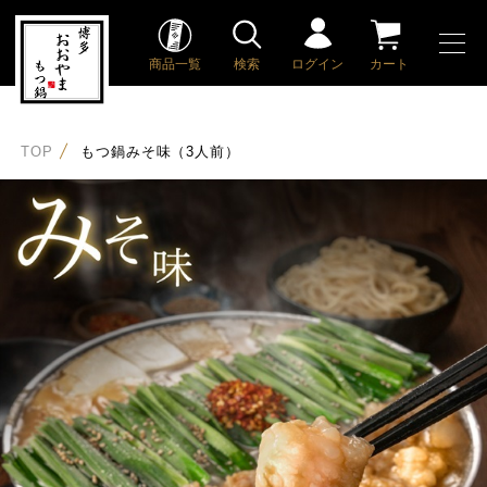
商品一覧
検索
ログイン
カート
TOP
もつ鍋みそ味（3人前）