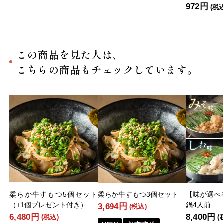
972円
(税
この商品を見た人は、
こちらの商品もチェックしています。
柔らか牛すもつ5個セット
柔らか牛すもつ3個セット
【味が選べ
（+1個プレゼント付き）
鍋4人前
3,694円
(税込)
6,480円
8,400円
(税込)
(