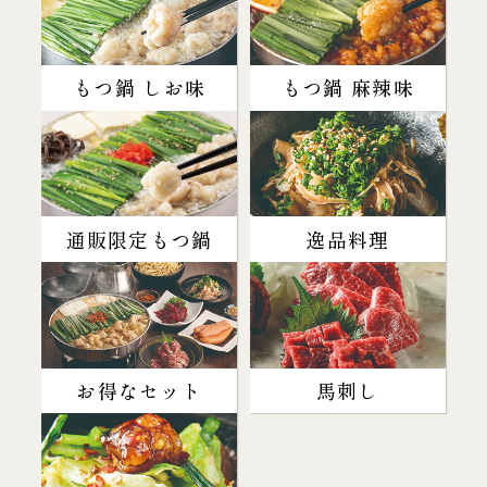
もつ鍋 しお味
もつ鍋 麻辣味
通販限定もつ鍋
逸品料理
お得なセット
馬刺し