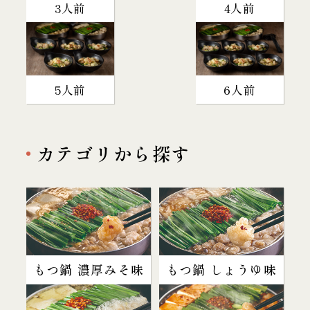
3人前
4人前
5人前
6人前
カテゴリから探す
もつ鍋 濃厚みそ味
もつ鍋 しょうゆ味