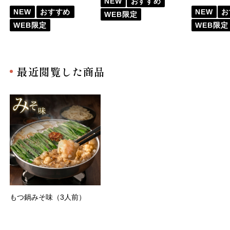
NEW
おすすめ
NEW
おすすめ
NEW
お
WEB限定
WEB限定
WEB限定
最近閲覧した商品
もつ鍋みそ味（3人前）