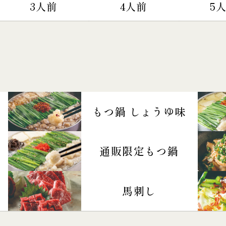
3人前
4人前
5
もつ鍋 しょうゆ味
通販限定もつ鍋
馬刺し