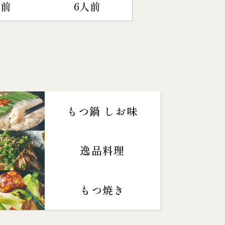
人前
6人前
もつ鍋 しお味
逸品料理
もつ焼き