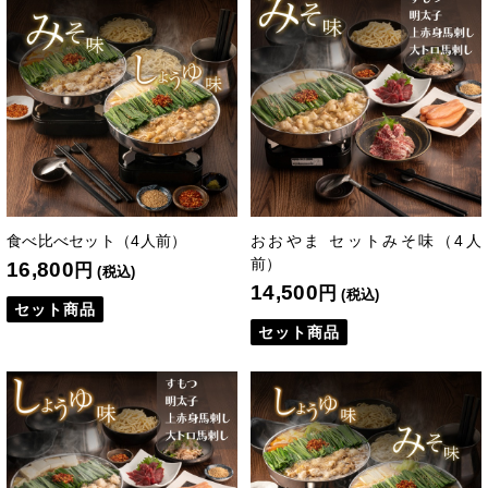
食べ比べセット（4人前）
おおやま セットみそ味（4人
前）
16,800
円
(税込)
14,500
円
(税込)
セット商品
セット商品