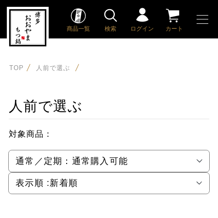
商品一覧
検索
ログイン
カート
TOP
人前で選ぶ
人前で選ぶ
対象商品：
通常／定期：
通常購入可能
表示順 :
新着順