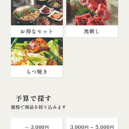
お得なセット
馬刺し
もつ焼き
予算で探す
価格で商品を絞り込みます
3,000
3,000
5,000
～
円
円 〜
円