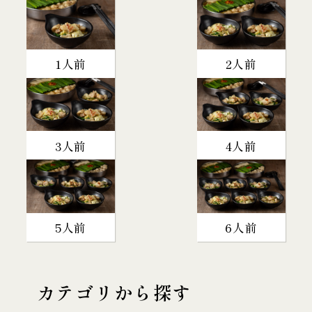
1人前
2人前
3人前
4人前
5人前
6人前
カテゴリから探す