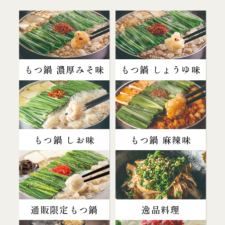
もつ鍋 濃厚みそ味
もつ鍋 しょうゆ味
もつ鍋 しお味
もつ鍋 麻辣味
通販限定もつ鍋
逸品料理