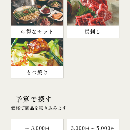
お得なセット
馬刺し
もつ焼き
予算で探す
価格で商品を絞り込みます
3,000
3,000
5,000
～
円
円 〜
円