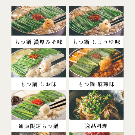
もつ鍋 濃厚みそ味
もつ鍋 しょうゆ味
もつ鍋 しお味
もつ鍋 麻辣味
通販限定もつ鍋
逸品料理