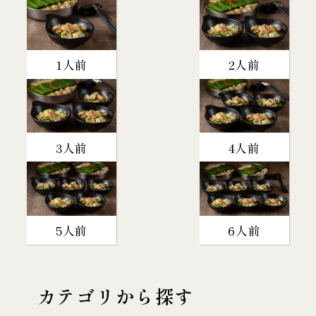
1人前
2人前
3人前
4人前
5人前
6人前
カテゴリから探す