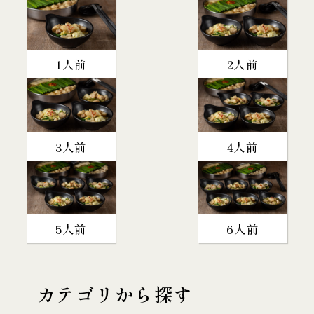
1人前
2人前
3人前
4人前
5人前
6人前
カテゴリから探す