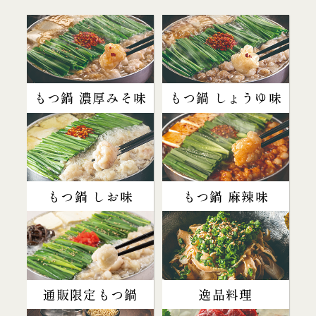
もつ鍋 濃厚みそ味
もつ鍋 しょうゆ味
もつ鍋 しお味
もつ鍋 麻辣味
通販限定もつ鍋
逸品料理