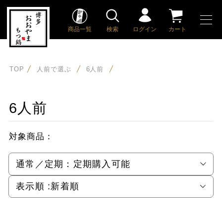
商品一覧
検索
ログイン
カート
TOP
人前で選ぶ
6人前
6人前
対象商品：
通常／定期：
定期購入可能
表示順 :
新着順