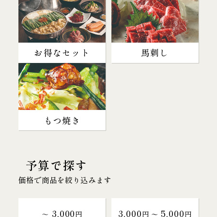
お得なセット
馬刺し
もつ焼き
予算で探す
価格で商品を絞り込みます
3,000
3,000
5,000
～
円
円 〜
円