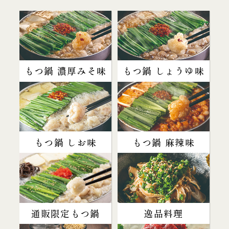
もつ鍋 濃厚みそ味
もつ鍋 しょうゆ味
もつ鍋 しお味
もつ鍋 麻辣味
通販限定もつ鍋
逸品料理