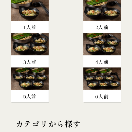
1人前
2人前
3人前
4人前
5人前
6人前
カテゴリから探す