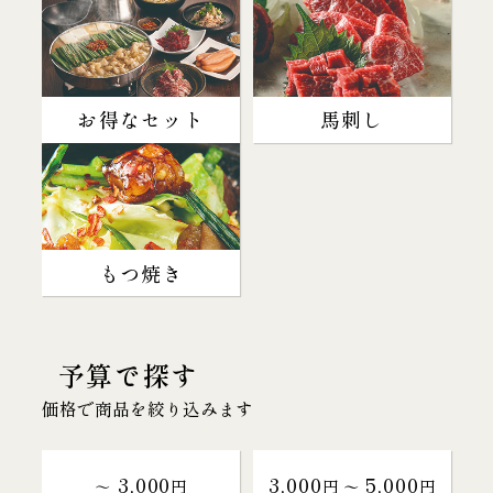
お得なセット
馬刺し
もつ焼き
予算で探す
価格で商品を絞り込みます
3,000
3,000
5,000
～
円
円 〜
円