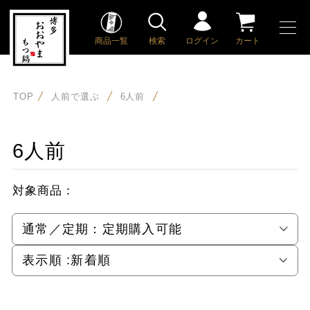
商品一覧
検索
ログイン
カート
TOP
人前で選ぶ
6人前
6人前
対象商品：
通常／定期：
定期購入可能
表示順 :
新着順