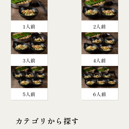
1人前
2人前
3人前
4人前
5人前
6人前
カテゴリから探す