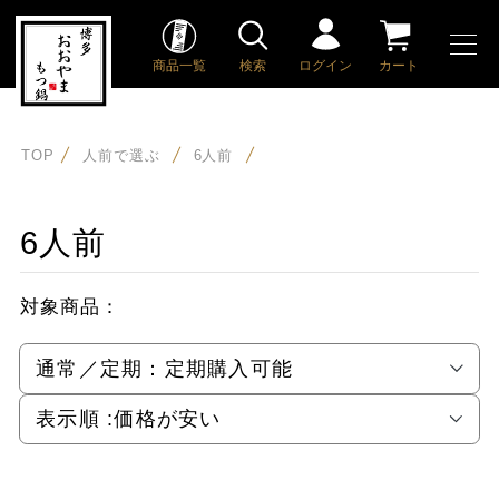
商品一覧
検索
ログイン
カート
TOP
人前で選ぶ
6人前
6人前
対象商品：
通常／定期：
定期購入可能
表示順 :
価格が安い