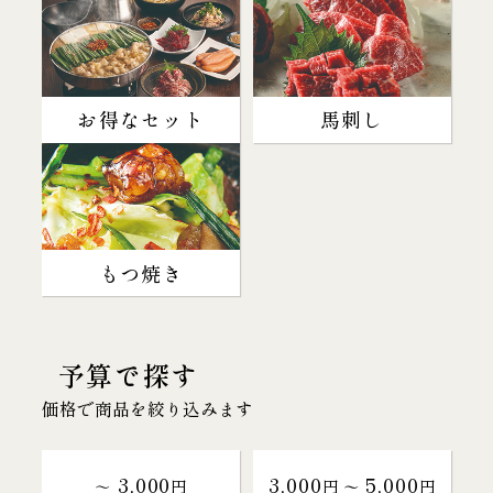
お得なセット
馬刺し
もつ焼き
予算で探す
価格で商品を絞り込みます
3,000
3,000
5,000
～
円
円 〜
円