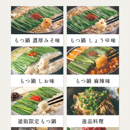
もつ鍋 濃厚みそ味
もつ鍋 しょうゆ味
もつ鍋 しお味
もつ鍋 麻辣味
通販限定もつ鍋
逸品料理